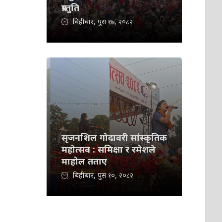
प्रस्तुति
बिहीबार, पुस १७, २०८२
सृजनशिल गोदावरी सांस्कृतिक
महोत्सव : समिक्षा र रमेशले
माहोल तताए
बिहीबार, पुस १०, २०८२