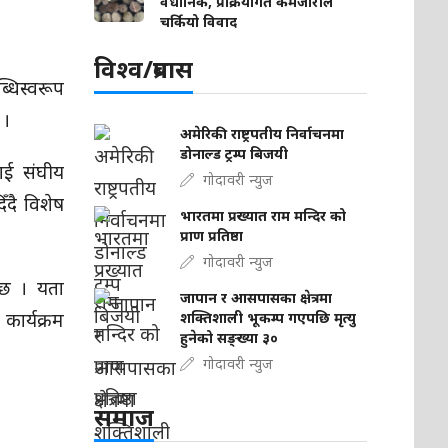
वैधानिक, प्रक्रियागत कमजोरीले
चर्कियो विवाद
विश्व/प्रबास
धिस्वरूप
 ।
अमेरिकी राष्ट्रपतीय निर्वाचनमा
डोनाल्ड ट्रम्प बिजयी
लाई संघीय
गोदावरी न्युज
ँदै विशेष
भारतमा प्रख्यात राम मन्दिर को
प्राण प्रतिष्ठा
गोदावरी न्युज
 छ । यता
जापान र आसपासका क्षेत्रमा
कार्यक्रम
शक्तिशाली भूकम्प गएपछि मृत्यु
हुनेको सङ्ख्या ३०
गोदावरी न्युज
समाज