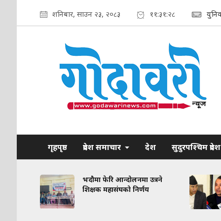
शनिबार, साउन २३, २०८३
११:३१:२९
युनि
गृहपृष्ठ
प्रदेश समाचार
देश
सुदुरपश्चिम प्रदेश
रकरण:
भदौमा फेरि आन्दोलनमा उत्रने
त
शिक्षक महासंघको निर्णय
द