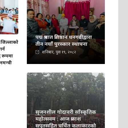
पद्म प्रभात प्रतिष्ठान धनगढीद्वारा
जिल्लाको
तीन नयाँ पुरस्कार स्थापना
र्न
शनिबार, पुस १९, २०८२
 रूपमा
नमन्त्री
सृजनशील गोदावरी साँस्कृतिक
महोत्सवम : आज प्रकाश
सपुतसहित चर्चित कलाकारको