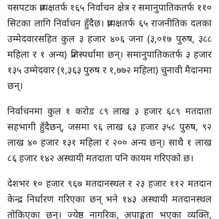
यसपटक प्रत्यक्षतर्फ १६५ निर्वाचन क्षेत्र र समानुपातिकतर्फ ११०
सिटका लागि निर्वाचन हुँदैछ। प्रत्यक्षतर्फ ६५ राजनीतिक दलका
उम्मेदवारसहित कुल ३ हजार ४०६ जना (३,०१७ पुरुष, ३८८
महिला र १ अन्य) प्रतिस्पर्धामा छन्। समानुपातिकतर्फ ३ हजार
१३५ उम्मेदवार (१,३६३ पुरुष र १,७७२ महिला) चुनावी मैदानमा
छन्।
निर्वाचनमा कुल १ करोड ८९ लाख ३ हजार ६८९ मतदाता
सहभागी हुँदैछन्, जसमा ९६ लाख ६३ हजार ३५८ पुरुष, ९२
लाख ४० हजार १३१ महिला र २०० अन्य छन्। साथै १ लाख
८६ हजार १४२ अस्थायी मतदाता पनि कायम गरिएको छ।
देशभर १० हजार ९६७ मतदानस्थल र २३ हजार ११२ मतदान
केन्द्र निर्धारण गरिएका छन् भने १४३ अस्थायी मतदानस्थल
तोकिएका छन्। ज्येष्ठ नागरिक, अपाङ्गता भएका व्यक्ति,