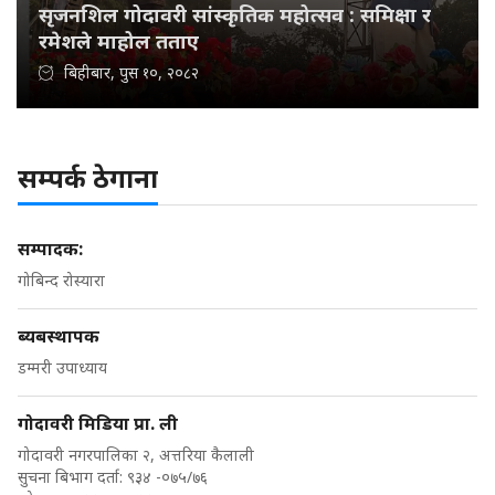
सृजनशिल गोदावरी सांस्कृतिक महोत्सव : समिक्षा र
रमेशले माहोल तताए
बिहीबार, पुस १०, २०८२
सम्पर्क ठेगाना
सम्पादक:
गोबिन्द रोस्यारा
ब्यबस्थापक
डम्मरी उपाध्याय
गोदावरी मिडिया प्रा. ली
गोदावरी नगरपालिका २, अत्तरिया कैलाली
सुचना बिभाग दर्ता: ९३४ -०७५/७६