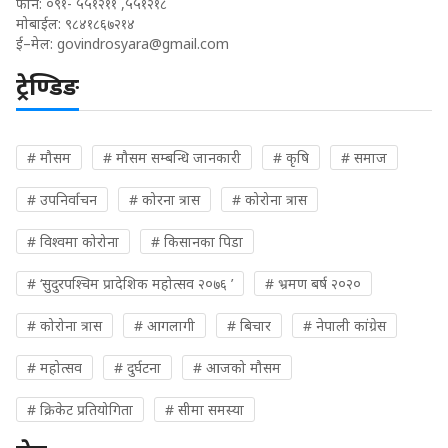
फोन: ०९१- ५५१२११ ,५५१२१८
मोबाईल: ९८४१८६७२१४
ई–मेल:
govindrosyara@gmail.com
ट्रेण्डिङ
# मौसम
# मौसम सम्बन्धि जानकारी
# कृषि
# समाज
# उपनिर्वाचन
# कोरना त्रास
# कोरोना त्रास
# विश्वमा कोरोना
# किसानका पिडा
# ‘सुदुरपश्चिम प्रादेशिक महोत्सव २०७६ ’
# भ्रमण बर्ष २०२०
# कोरोना त्रास
# आगलागी
# बिचार
# नेपाली कांग्रेस
# महोत्सव
# दुर्घटना
# आजको मौसम
# क्रिकेट प्रतियोगिता
# सीमा समस्या