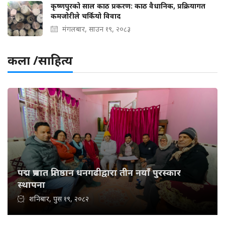
कृष्णपुरको साल काठ प्रकरण: काठ वैधानिक, प्रक्रियागत
कमजोरीले चर्कियो विवाद
मंगलबार, साउन १९, २०८३
कला /साहित्य
पद्म प्रभात प्रतिष्ठान धनगढीद्वारा तीन नयाँ पुरस्कार
स्थापना
शनिबार, पुस १९, २०८२