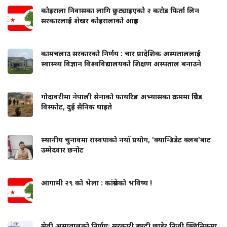
कोइराला निवासका लागि छुट्याइएको २ करोड फिर्ता लिन
सरकारलाई शेखर कोइरालाको आग्रह
कामचलाउ सरकारको निर्णय : चार प्रादेशिक अस्पताललाई
स्वास्थ्य विज्ञान विश्वविद्यालयको शिक्षण अस्पताल बनाउने
गोदावरीमा नेपाली सेनाको फायरिङ अभ्यासका क्रममा ग्रिनेड
विस्फोट, दुई सैनिक घाइते
स्थानीय चुनावमा रास्वपाको नयाँ प्रयोग, 'क्यान्डिडेट क्लब'बाट
उम्मेदवार छनोट
आगामी २९ को भेला : कांग्रेसको भविष्य !
सेती अस्पतालको निर्णय: सरकारी ड्युटी छाडेर निजी क्लिनिकमा