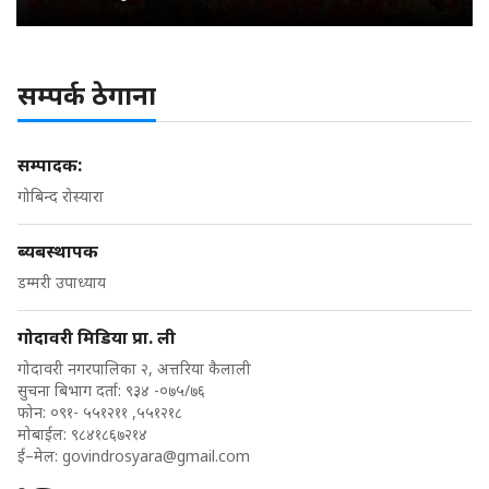
सम्पर्क ठेगाना
सम्पादक:
गोबिन्द रोस्यारा
ब्यबस्थापक
डम्मरी उपाध्याय
गोदावरी मिडिया प्रा. ली
गोदावरी नगरपालिका २, अत्तरिया कैलाली
सुचना बिभाग दर्ता: ९३४ -०७५/७६
फोन: ०९१- ५५१२११ ,५५१२१८
मोबाईल: ९८४१८६७२१४
ई–मेल:
govindrosyara@gmail.com