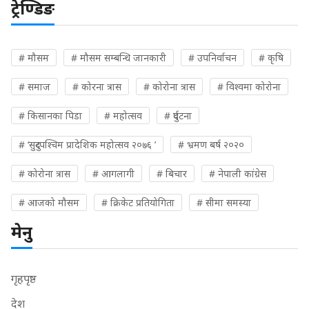
ट्रेण्डिङ
# मौसम
# मौसम सम्बन्धि जानकारी
# उपनिर्वाचन
# कृषि
# समाज
# कोरना त्रास
# कोरोना त्रास
# विश्वमा कोरोना
# किसानका पिडा
# महोत्सव
# दुर्घटना
# ‘सुदुरपश्चिम प्रादेशिक महोत्सव २०७६ ’
# भ्रमण बर्ष २०२०
# कोरोना त्रास
# आगलागी
# बिचार
# नेपाली कांग्रेस
# आजको मौसम
# क्रिकेट प्रतियोगिता
# सीमा समस्या
मेनु
गृहपृष्ठ
देश