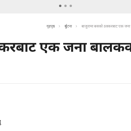
गृहपृष्ठ
दुर्घटना
बाजुरामा बसको ठक्करबाट एक जना ब
क्करबाट एक जना बालक