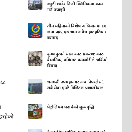
ड्युटी छाडेर निजी क्लिनिकमा काम
गर्न नपाइने
तीन महिनाको विशेष अभियानमा ८४
जना पक्राउ, ६७ थान अवैध हातहतियार
बरामद
कृष्णपुरको साल काठ प्रकरण: काठ
वैधानिक, प्रक्रियागत कमजोरीले चर्कियो
विवाद
६८८
धनगढी उपमहानगर अब ‘पेपरलेस’,
सबै सेवा एउटै डिजिटल प्रणालीबाट
।
पेट्रोलियम पदार्थको मूल्यवृद्धि
इरहेको
कैलालीमा धार्मिक सद्भाव कायम गर्न