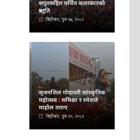
सपुतसहित चर्चित कलाकारको
प्रस्तुति
बिहीबार, पुस १७, २०८२
सृजनशिल गोदावरी सांस्कृतिक
महोत्सव : समिक्षा र रमेशले
माहोल तताए
बिहीबार, पुस १०, २०८२