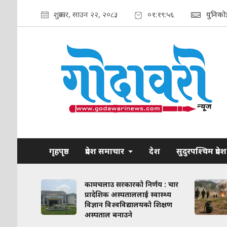
शुक्रबार, साउन २२, २०८३
०१:१९:५८
युनिको
गृहपृष्ठ
प्रदेश समाचार
देश
सुदुरपश्चिम प्रदेश
ाव कायम
कामचलाउ सरकारको निर्णय : चार
लिका–
प्रादेशिक अस्पताललाई स्वास्थ्य
ठन गरिने
विज्ञान विश्वविद्यालयको शिक्षण
अस्पताल बनाउने