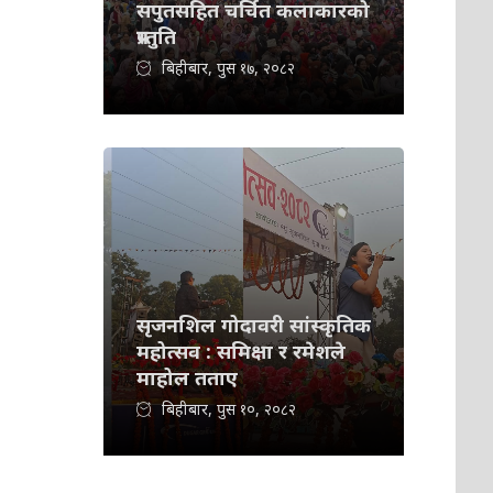
सपुतसहित चर्चित कलाकारको
प्रस्तुति
बिहीबार, पुस १७, २०८२
सृजनशिल गोदावरी सांस्कृतिक
महोत्सव : समिक्षा र रमेशले
माहोल तताए
बिहीबार, पुस १०, २०८२