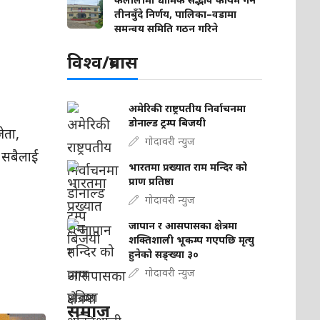
तीनबुँदे निर्णय, पालिका–वडामा
समन्वय समिति गठन गरिने
विश्व/प्रबास
अमेरिकी राष्ट्रपतीय निर्वाचनमा
डोनाल्ड ट्रम्प बिजयी
ेता,
गोदावरी न्युज
क सबैलाई
भारतमा प्रख्यात राम मन्दिर को
प्राण प्रतिष्ठा
गोदावरी न्युज
जापान र आसपासका क्षेत्रमा
शक्तिशाली भूकम्प गएपछि मृत्यु
हुनेको सङ्ख्या ३०
गोदावरी न्युज
समाज