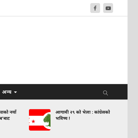
अन्य
वपाको नयाँ
आगामी २९ को भेला : कांग्रेसको
लब'बाट
भविष्य !