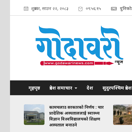
शुक्रबार, साउन २२, २०८३
०९:५६:१६
युनिको
गृहपृष्ठ
प्रदेश समाचार
देश
सुदुरपश्चिम प्रदेश
ाव कायम
कामचलाउ सरकारको निर्णय : चार
लिका–
प्रादेशिक अस्पताललाई स्वास्थ्य
ठन गरिने
विज्ञान विश्वविद्यालयको शिक्षण
अस्पताल बनाउने