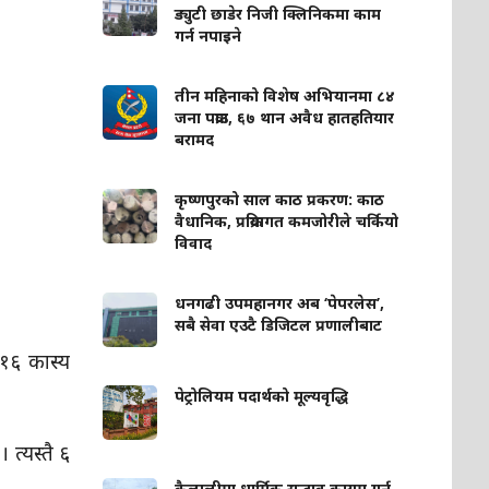
ड्युटी छाडेर निजी क्लिनिकमा काम
गर्न नपाइने
तीन महिनाको विशेष अभियानमा ८४
जना पक्राउ, ६७ थान अवैध हातहतियार
बरामद
कृष्णपुरको साल काठ प्रकरण: काठ
वैधानिक, प्रक्रियागत कमजोरीले चर्कियो
विवाद
धनगढी उपमहानगर अब ‘पेपरलेस’,
सबै सेवा एउटै डिजिटल प्रणालीबाट
 १६ कास्य
पेट्रोलियम पदार्थको मूल्यवृद्धि
त्यस्तै ६
कैलालीमा धार्मिक सद्भाव कायम गर्न