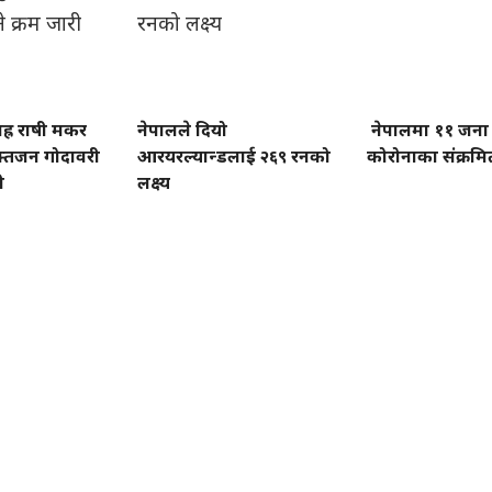
ह्र राषी मकर
नेपालले दियो
नेपालमा ११ जना
भक्तजन गोदावरी
आरयरल्यान्डलाई २६९ रनको
कोरोनाका संक्रम
ी
लक्ष्य