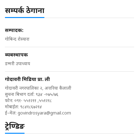
सम्पर्क ठेगाना
सम्पादक:
गोबिन्द रोस्यारा
ब्यबस्थापक
डम्मरी उपाध्याय
गोदावरी मिडिया प्रा. ली
गोदावरी नगरपालिका २, अत्तरिया कैलाली
सुचना बिभाग दर्ता: ९३४ -०७५/७६
फोन: ०९१- ५५१२११ ,५५१२१८
मोबाईल: ९८४१८६७२१४
ई–मेल:
govindrosyara@gmail.com
ट्रेण्डिङ