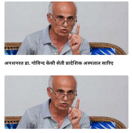
अनशनरत डा. गोविन्द केसी सेती प्रादेशिक अस्पताल सारिए