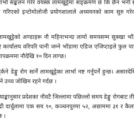
ार्भा सङ्कलन गरेर वयस्क लामखुट्टेमा सङ्क्रमण छ कि छैन भनी सु
्थापना गरिएको इन्टोमोलोजी प्रयोगशालाले अध्ययनको काम सुरु ग
मखुट्टेको अण्डाहरू नौ महिनाभन्दा लामो समयसम्म सुक्खा भाँ
कार्यालय वरिपरि पानी जम्ने भाँडामा एडिज एजिप्टाइले फुल पार्न
तापक्रममा नौदेखि १० दिन लाग्छ।
डेङ्गु रोग सार्ने लामखुट्टेका लार्भा नष्ट गर्नुपर्ने हुन्छ। असा
ने उच्च जोखिम रहने गर्दछ ।
 तथ्याङ्कानुसार प्रदेशका नौवटै जिल्लामा पछिल्लो समय डेङ्गु रोगबाट
ढी दार्चुलामा एक सय ९०, कञ्चनपुरमा ५२, अछाममा ३१ र कैल
छ ।