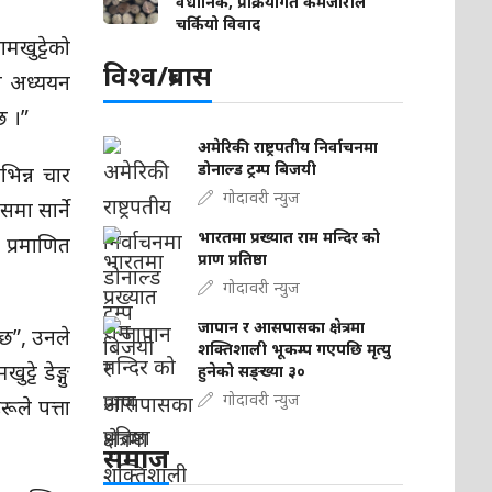
वैधानिक, प्रक्रियागत कमजोरीले
चर्कियो विवाद
मखुट्टेको
विश्व/प्रबास
को अध्ययन
छ ।”
अमेरिकी राष्ट्रपतीय निर्वाचनमा
डोनाल्ड ट्रम्प बिजयी
भिन्न चार
गोदावरी न्युज
मा सार्ने
भारतमा प्रख्यात राम मन्दिर को
 प्रमाणित
प्राण प्रतिष्ठा
गोदावरी न्युज
जापान र आसपासका क्षेत्रमा
दछ”, उनले
शक्तिशाली भूकम्प गएपछि मृत्यु
्टे डेङ्गु
हुनेको सङ्ख्या ३०
गोदावरी न्युज
ूले पत्ता
समाज