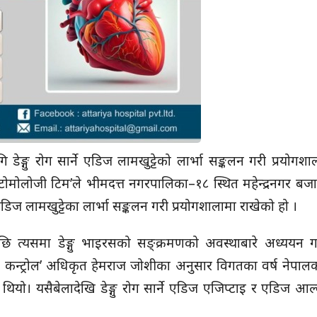
ङ्गु रोग सार्ने एडिज लामखुट्टेको लार्भा सङ्कलन गरी प्रयोगशाल
न्टोमोलोजी टिम’ले भीमदत्त नगरपालिका–१८ स्थित महेन्द्रनगर बजार क
 एडिज लामखुट्टेका लार्भा सङ्कलन गरी प्रयोगशालामा राखेको हो ।
पछि त्यसमा डेङ्गु भाइरसको सङ्क्रमणको अवस्थाबारे अध्ययन ग
भेक्टर कन्ट्रोल’ अधिकृत हेमराज जोशीका अनुसार विगतका वर्ष नेपाल
 थियो। यसैबेलादेखि डेङ्गु रोग सार्ने एडिज एजिप्टाइ र एडिज आल