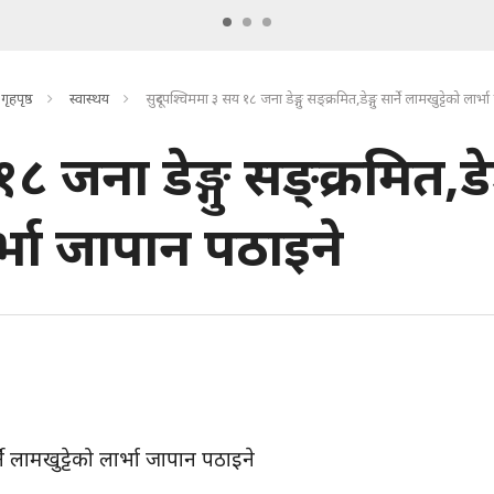
गृहपृष्ठ
स्वास्थय
सुदूरपश्चिममा ३ सय १८ जना डेङ्गु सङ्क्रमित,डेङ्गु सार्ने लामखुट्टेको लार्
 जना डेङ्गु सङ्क्रमित,डेङ्
ार्भा जापान पठाइने