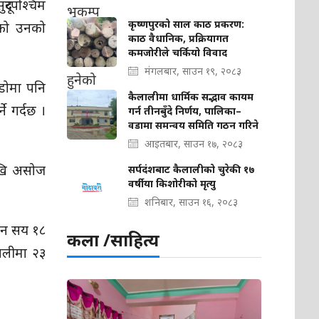
दूरपश्चिम
कृष्णपुरको साल काठ प्रकरण:
रेको उनको
काठ वैधानिक, प्रक्रियागत
कमजोरीले चर्कियो विवाद
मंगलबार, साउन १९, २०८३
डोमा पनि
कैलालीमा धार्मिक सद्भाव कायम
े गर्दछ ।
गर्न तीनबुँदे निर्णय, पालिका–
वडामा समन्वय समिति गठन गरिने
आइतबार, साउन १७, २०८३
रदेखि असोज
सर्पदंशबाट कैलालीको चुरेकी १७
वर्षीया किशोरीको मृत्यु
शनिबार, साउन १६, २०८३
 तीन सय १८
कला /साहित्य
ालीमा २३