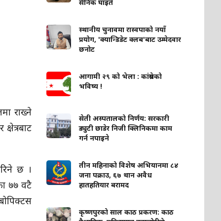
सैनिक घाइते
स्थानीय चुनावमा रास्वपाको नयाँ
प्रयोग, 'क्यान्डिडेट क्लब'बाट उम्मेदवार
छनोट
आगामी २९ को भेला : कांग्रेसको
भविष्य !
मा राख्ने
सेती अस्पतालको निर्णय: सरकारी
्षेत्रबाट
ड्युटी छाडेर निजी क्लिनिकमा काम
गर्न नपाइने
तीन महिनाको विशेष अभियानमा ८४
रिने छ ।
जना पक्राउ, ६७ थान अवैध
का ७७ वटै
हातहतियार बरामद
्बोपिक्टस
कृष्णपुरको साल काठ प्रकरण: काठ