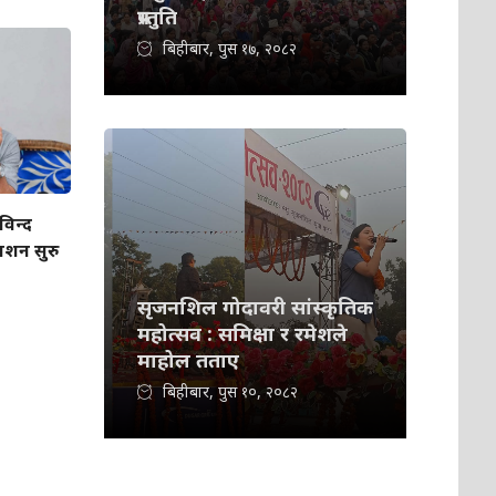
प्रस्तुति
बिहीबार, पुस १७, २०८२
विन्द
शन सुरु
सृजनशिल गोदावरी सांस्कृतिक
महोत्सव : समिक्षा र रमेशले
माहोल तताए
बिहीबार, पुस १०, २०८२