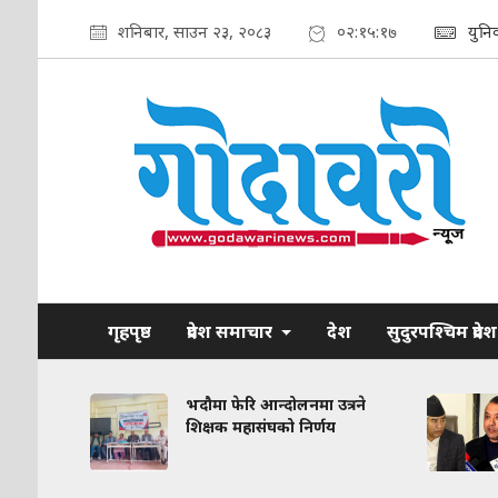
शनिबार, साउन २३, २०८३
०२:१५:१८
युनि
गृहपृष्ठ
प्रदेश समाचार
देश
सुदुरपश्चिम प्रदेश
रकरण:
भदौमा फेरि आन्दोलनमा उत्रने
त
शिक्षक महासंघको निर्णय
द