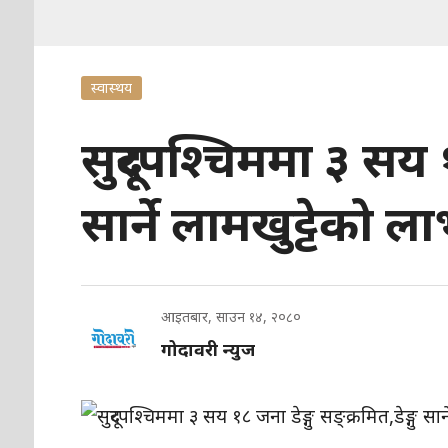
स्वास्थय
सुदूरपश्चिममा ३ सय १८
सार्ने लामखुट्टेको ल
आइतबार, साउन १४, २०८०
गोदावरी न्युज