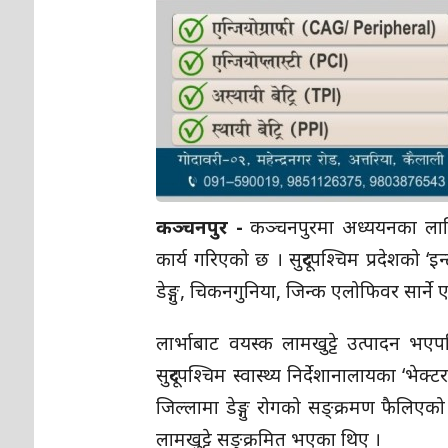
कञ्चनपुर -
कञ्चनपुरमा अध्ययनका लागि डे
कार्य गरिएको छ । सुदूरपश्चिम प्रदेशको ‘इ
डेङ्गु, चिकनगुनिया, जिन्क एलोफिवर सार्ने
लार्भाबाट वयस्क लामखुट्टे उत्पादन भए
सुदूरपश्चिम स्वास्थ्य निर्देशानालायका ‘
जिल्लामा डेङ्गु रोगको सङ्क्रमण फैलिएको
लामखुट्टे सङ्क्रमित भएका थिए ।