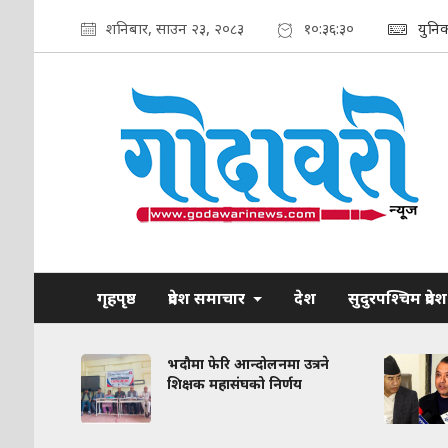
शनिबार, साउन २३, २०८३
१०:३६:३१
युनि
गृहपृष्ठ
प्रदेश समाचार
देश
सुदुरपश्चिम प्रदेश
रकरण:
भदौमा फेरि आन्दोलनमा उत्रने
त
शिक्षक महासंघको निर्णय
द