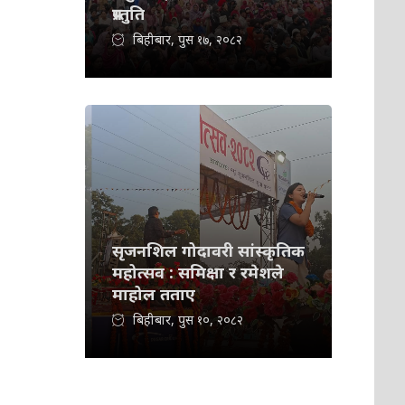
प्रस्तुति
बिहीबार, पुस १७, २०८२
सृजनशिल गोदावरी सांस्कृतिक
महोत्सव : समिक्षा र रमेशले
माहोल तताए
बिहीबार, पुस १०, २०८२