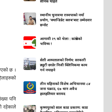
सैनिक घाइते
स्थानीय चुनावमा रास्वपाको नयाँ
प्रयोग, 'क्यान्डिडेट क्लब'बाट उम्मेदवार
छनोट
आगामी २९ को भेला : कांग्रेसको
भविष्य !
सेती अस्पतालको निर्णय: सरकारी
ड्युटी छाडेर निजी क्लिनिकमा काम
खाएको छ ।
गर्न नपाइने
हिलाहरुको
तीन महिनाको विशेष अभियानमा ८४
जना पक्राउ, ६७ थान अवैध
हातहतियार बरामद
ंख्या पनि
ी रहेकाले
कृष्णपुरको साल काठ प्रकरण: काठ