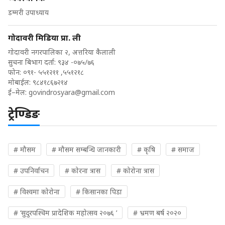
डम्मरी उपाध्याय
गोदावरी मिडिया प्रा. ली
गोदावरी नगरपालिका २, अत्तरिया कैलाली
सुचना बिभाग दर्ता: ९३४ -०७५/७६
फोन: ०९१- ५५१२११ ,५५१२१८
मोबाईल: ९८४१८६७२१४
ई–मेल:
govindrosyara@gmail.com
ट्रेण्डिङ
# मौसम
# मौसम सम्बन्धि जानकारी
# कृषि
# समाज
# उपनिर्वाचन
# कोरना त्रास
# कोरोना त्रास
# विश्वमा कोरोना
# किसानका पिडा
# ‘सुदुरपश्चिम प्रादेशिक महोत्सव २०७६ ’
# भ्रमण बर्ष २०२०