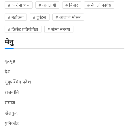
# कोरोना त्रास
# आगलागी
# बिचार
# नेपाली कांग्रेस
# महोत्सव
# दुर्घटना
# आजको मौसम
# क्रिकेट प्रतियोगिता
# सीमा समस्या
मेनु
गृहपृष्ठ
देश
सुदुरपश्चिम प्रदेश
राजनीति
समाज
खेलकुद
युनिकोड