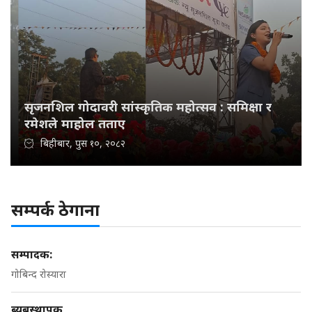
सृजनशिल गोदावरी सांस्कृतिक महोत्सव : समिक्षा र
रमेशले माहोल तताए
बिहीबार, पुस १०, २०८२
सम्पर्क ठेगाना
सम्पादक:
गोबिन्द रोस्यारा
ब्यबस्थापक