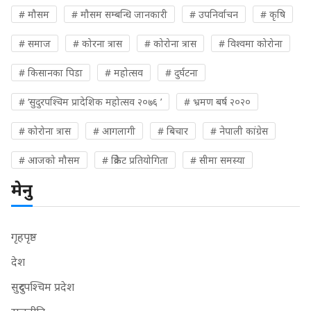
# मौसम
# मौसम सम्बन्धि जानकारी
# उपनिर्वाचन
# कृषि
# समाज
# कोरना त्रास
# कोरोना त्रास
# विश्वमा कोरोना
# किसानका पिडा
# महोत्सव
# दुर्घटना
# ‘सुदुरपश्चिम प्रादेशिक महोत्सव २०७६ ’
# भ्रमण बर्ष २०२०
# कोरोना त्रास
# आगलागी
# बिचार
# नेपाली कांग्रेस
# आजको मौसम
# क्रिकेट प्रतियोगिता
# सीमा समस्या
मेनु
गृहपृष्ठ
देश
सुदुरपश्चिम प्रदेश