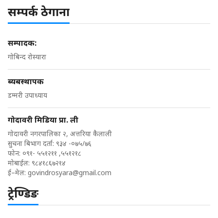
सम्पर्क ठेगाना
सम्पादक:
गोबिन्द रोस्यारा
ब्यबस्थापक
डम्मरी उपाध्याय
गोदावरी मिडिया प्रा. ली
गोदावरी नगरपालिका २, अत्तरिया कैलाली
सुचना बिभाग दर्ता: ९३४ -०७५/७६
फोन: ०९१- ५५१२११ ,५५१२१८
मोबाईल: ९८४१८६७२१४
ई–मेल:
govindrosyara@gmail.com
ट्रेण्डिङ