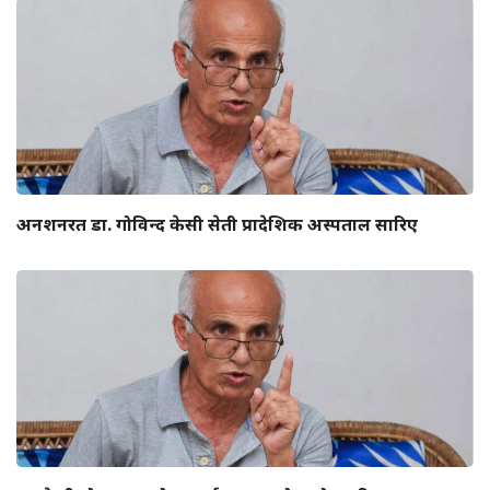
अनशनरत डा. गोविन्द केसी सेती प्रादेशिक अस्पताल सारिए