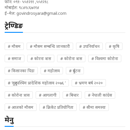
फोन: ०९१- ५५१२११ ,५५१२१८
मोबाईल: ९८४१८६७२१४
ई–मेल:
govindrosyara@gmail.com
ट्रेण्डिङ
# मौसम
# मौसम सम्बन्धि जानकारी
# उपनिर्वाचन
# कृषि
# समाज
# कोरना त्रास
# कोरोना त्रास
# विश्वमा कोरोना
# किसानका पिडा
# महोत्सव
# दुर्घटना
# ‘सुदुरपश्चिम प्रादेशिक महोत्सव २०७६ ’
# भ्रमण बर्ष २०२०
# कोरोना त्रास
# आगलागी
# बिचार
# नेपाली कांग्रेस
# आजको मौसम
# क्रिकेट प्रतियोगिता
# सीमा समस्या
मेनु