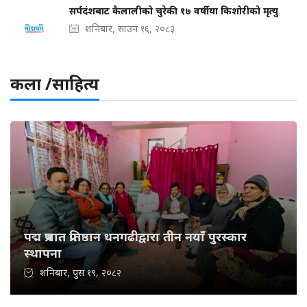
सर्पदंशबाट कैलालीको चुरेकी १७ वर्षीया किशोरीको मृत्यु
शनिबार, साउन १६, २०८३
कला /साहित्य
पद्म प्रभात प्रतिष्ठान धनगढीद्वारा तीन नयाँ पुरस्कार
स्थापना
शनिबार, पुस १९, २०८२