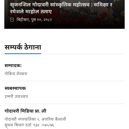
सृजनशिल गोदावरी सांस्कृतिक महोत्सव : समिक्षा र
रमेशले माहोल तताए
बिहीबार, पुस १०, २०८२
सम्पर्क ठेगाना
सम्पादक:
गोबिन्द रोस्यारा
ब्यबस्थापक
डम्मरी उपाध्याय
गोदावरी मिडिया प्रा. ली
गोदावरी नगरपालिका २, अत्तरिया कैलाली
सुचना बिभाग दर्ता: ९३४ -०७५/७६