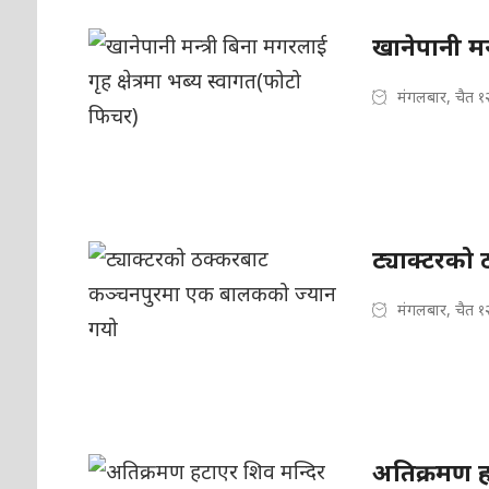
खानेपानी मन्
मंगलबार, चैत १
ट्याक्टरको
मंगलबार, चैत १
अतिक्रमण ह