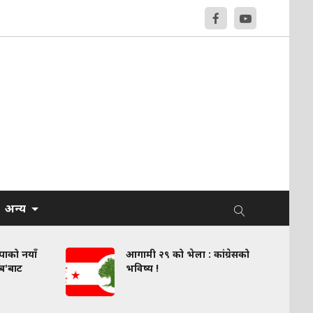
अन्य
वपाको नयाँ
आगामी २९ को भेला : कांग्रेसको
लब'बाट
भविष्य !