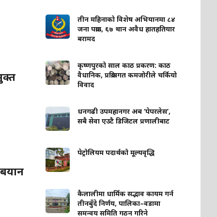
तीन महिनाको विशेष अभियानमा ८४
जना पक्राउ, ६७ थान अवैध हातहतियार
बरामद
कृष्णपुरको साल काठ प्रकरण: काठ
ुक्त
वैधानिक, प्रक्रियागत कमजोरीले चर्कियो
विवाद
धनगढी उपमहानगर अब ‘पेपरलेस’,
सबै सेवा एउटै डिजिटल प्रणालीबाट
पेट्रोलियम पदार्थको मूल्यवृद्धि
 बयान
कैलालीमा धार्मिक सद्भाव कायम गर्न
तीनबुँदे निर्णय, पालिका–वडामा
समन्वय समिति गठन गरिने