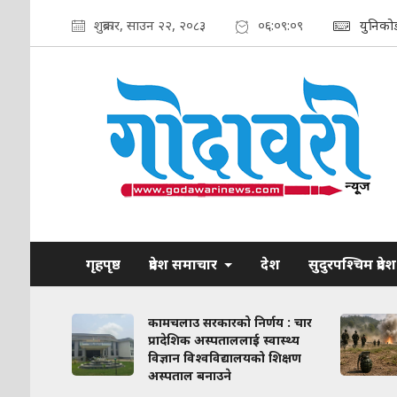
शुक्रबार, साउन २२, २०८३
०६:०९:१०
युनिको
गृहपृष्ठ
प्रदेश समाचार
देश
सुदुरपश्चिम प्रदेश
ाव कायम
कामचलाउ सरकारको निर्णय : चार
लिका–
प्रादेशिक अस्पताललाई स्वास्थ्य
ठन गरिने
विज्ञान विश्वविद्यालयको शिक्षण
अस्पताल बनाउने