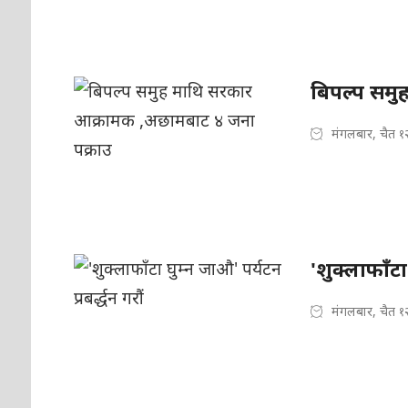
बिपल्प समु
मंगलबार, चैत १
'शुक्लाफाँटा 
मंगलबार, चैत १