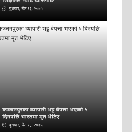
शिक्षकले प्याड खोसेपछि
बुधबार, चैत १३, २०७५
कञ्चनपुरका व्यापारी भट्ट बेपत्ता भएको ५
दिनपछि भारतमा मृत भेटिए
बुधबार, चैत १३, २०७५