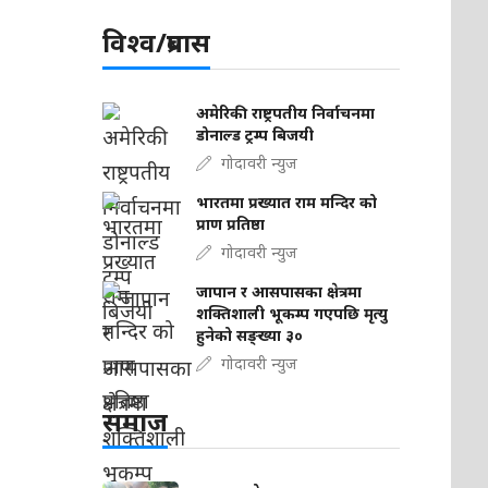
विश्व/प्रबास
अमेरिकी राष्ट्रपतीय निर्वाचनमा
डोनाल्ड ट्रम्प बिजयी
गोदावरी न्युज
भारतमा प्रख्यात राम मन्दिर को
प्राण प्रतिष्ठा
गोदावरी न्युज
जापान र आसपासका क्षेत्रमा
शक्तिशाली भूकम्प गएपछि मृत्यु
हुनेको सङ्ख्या ३०
गोदावरी न्युज
समाज