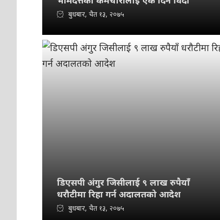
भीमदत्तका कर्मचारीलाई एक दिन विदा
बुधबार, चैत १३, २०७५
डिएसपी अंगुर जिसीलाई ९ लाख रुपैयाँ
धरौटीमा रिहा गर्न अदालतको आदेश
बुधबार, चैत १३, २०७५