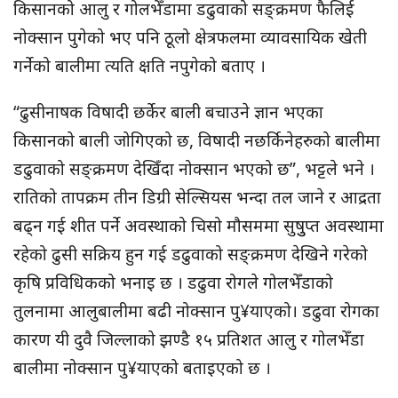
किसानको आलु र गोलभेँडामा डढुवाको सङ्क्रमण फैलिई
नोक्सान पुगेको भए पनि ठूलो क्षेत्रफलमा व्यावसायिक खेती
गर्नेको बालीमा त्यति क्षति नपुगेको बताए ।
“ढुसीनाषक विषादी छर्केर बाली बचाउने ज्ञान भएका
किसानको बाली जोगिएको छ, विषादी नछर्किनेहरुको बालीमा
डढुवाको सङ्क्रमण देखिँदा नोक्सान भएको छ”, भट्टले भने ।
रातिको तापक्रम तीन डिग्री सेल्सियस भन्दा तल जाने र आद्रता
बढ्न गई शीत पर्ने अवस्थाको चिसो मौसममा सुषुुप्त अवस्थामा
रहेको ढुसी सक्रिय हुन गई डढुवाको सङ्क्रमण देखिने गरेको
कृषि प्रविधिकको भनाइ छ । डढुवा रोगले गोलभेँडाको
तुलनामा आलुबालीमा बढी नोक्सान पु¥याएको। डढुवा रोगका
कारण यी दुवै जिल्लाको झण्डै १५ प्रतिशत आलु र गोलभेँडा
बालीमा नोक्सान पु¥याएको बताइएको छ ।