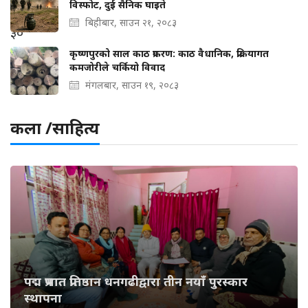
विस्फोट, दुई सैनिक घाइते
बिहीबार, साउन २१, २०८३
कृष्णपुरको साल काठ प्रकरण: काठ वैधानिक, प्रक्रियागत
कमजोरीले चर्कियो विवाद
मंगलबार, साउन १९, २०८३
कला /साहित्य
पद्म प्रभात प्रतिष्ठान धनगढीद्वारा तीन नयाँ पुरस्कार
स्थापना