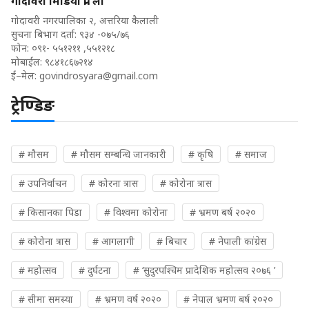
गोदावरी मिडिया प्रा. ली
गोदावरी नगरपालिका २, अत्तरिया कैलाली
सुचना बिभाग दर्ता: ९३४ -०७५/७६
फोन: ०९१- ५५१२११ ,५५१२१८
मोबाईल: ९८४१८६७२१४
ई–मेल:
govindrosyara@gmail.com
ट्रेण्डिङ
# मौसम
# मौसम सम्बन्धि जानकारी
# कृषि
# समाज
# उपनिर्वाचन
# कोरना त्रास
# कोरोना त्रास
# किसानका पिडा
# विश्वमा कोरोना
# भ्रमण बर्ष २०२०
# कोरोना त्रास
# आगलागी
# बिचार
# नेपाली कांग्रेस
# महोत्सव
# दुर्घटना
# ‘सुदुरपश्चिम प्रादेशिक महोत्सव २०७६ ’
# सीमा समस्या
# भ्रमण वर्ष २०२०
# नेपाल भ्रमण बर्ष २०२०