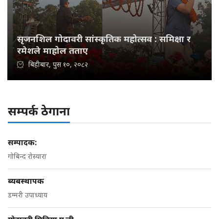
सृजनशिल गोदावरी सांस्कृतिक महोत्सव : समिक्षा र
रमेशले माहोल तताए
बिहीबार, पुस १०, २०८२
सम्पर्क ठेगाना
सम्पादक:
गोबिन्द रोस्यारा
ब्यबस्थापक
डम्मरी उपाध्याय