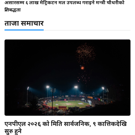
असारसम्म ६ लाख मेट्रिकटन मल उपलब्ध गराइने मन्त्री चौधरीको
प्रतिबद्धता
ताजा समाचार
एनपीएल २०२६ को मिति सार्वजनिक, ९ कात्तिकदेखि
सुरु हुने