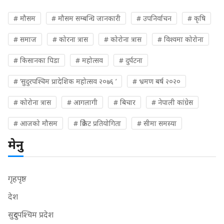
# मौसम
# मौसम सम्बन्धि जानकारी
# उपनिर्वाचन
# कृषि
# समाज
# कोरना त्रास
# कोरोना त्रास
# विश्वमा कोरोना
# किसानका पिडा
# महोत्सव
# दुर्घटना
# ‘सुदुरपश्चिम प्रादेशिक महोत्सव २०७६ ’
# भ्रमण बर्ष २०२०
# कोरोना त्रास
# आगलागी
# बिचार
# नेपाली कांग्रेस
# आजको मौसम
# क्रिकेट प्रतियोगिता
# सीमा समस्या
मेनु
गृहपृष्ठ
देश
सुदुरपश्चिम प्रदेश