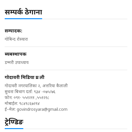
सम्पर्क ठेगाना
सम्पादक:
गोबिन्द रोस्यारा
ब्यबस्थापक
डम्मरी उपाध्याय
गोदावरी मिडिया प्रा. ली
गोदावरी नगरपालिका २, अत्तरिया कैलाली
सुचना बिभाग दर्ता: ९३४ -०७५/७६
फोन: ०९१- ५५१२११ ,५५१२१८
मोबाईल: ९८४१८६७२१४
ई–मेल:
govindrosyara@gmail.com
ट्रेण्डिङ