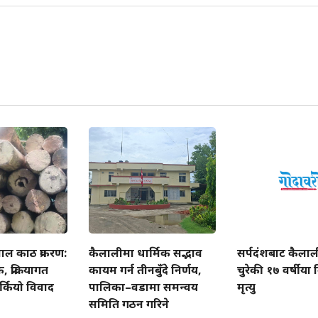
ाल काठ प्रकरण:
कैलालीमा धार्मिक सद्भाव
सर्पदंशबाट कैला
प्रक्रियागत
कायम गर्न तीनबुँदे निर्णय,
चुरेकी १७ वर्षीय
्कियो विवाद
पालिका–वडामा समन्वय
मृत्यु
समिति गठन गरिने