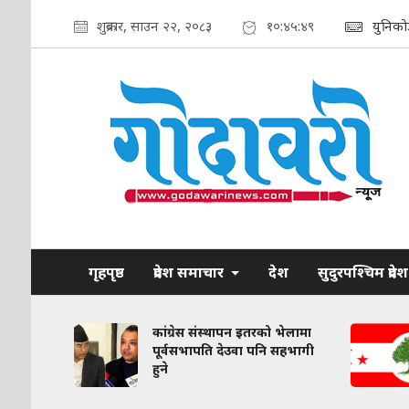
शुक्रबार, साउन २२, २०८३
१०:४५:५०
युनिको
गृहपृष्ठ
प्रदेश समाचार
देश
सुदुरपश्चिम प्रदेश
कांग्रेस संस्थापन इतरको भेलामा
ै डिजिटल
पूर्वसभापति देउवा पनि सहभागी
हुने