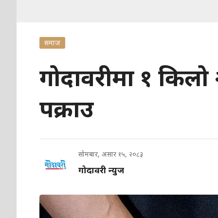
समाज
गोदावरीमा १ किलो 
पक्राउ
सोमबार, असार १५, २०८३
गोदावरी न्युज