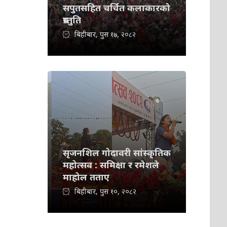
सपुतसहित चर्चित कलाकारको
प्रस्तुति
बिहीबार, पुस १७, २०८२
सृजनशिल गोदावरी सांस्कृतिक
महोत्सव : समिक्षा र रमेशले
माहोल तताए
बिहीबार, पुस १०, २०८२