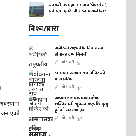
धनगढी उपमहानगर अब ‘पेपरलेस’,
सबै सेवा एउटै डिजिटल प्रणालीबाट
विश्व/प्रबास
अमेरिकी राष्ट्रपतीय निर्वाचनमा
डोनाल्ड ट्रम्प बिजयी
गोदावरी न्युज
भारतमा प्रख्यात राम मन्दिर को
प्राण प्रतिष्ठा
।
गोदावरी न्युज
जापान र आसपासका क्षेत्रमा
 अवस्थामा
शक्तिशाली भूकम्प गएपछि मृत्यु
हुनेको सङ्ख्या ३०
को जनाएको
गोदावरी न्युज
समाज