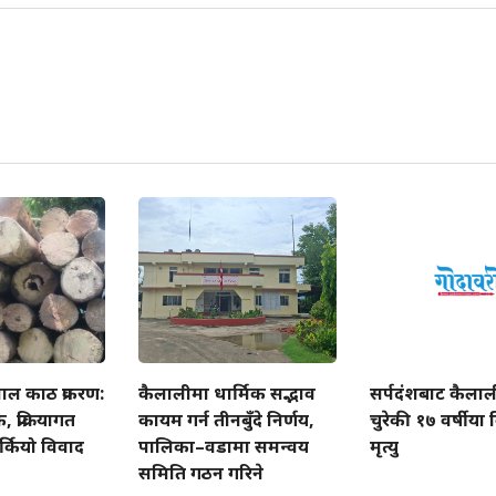
ाल काठ प्रकरण:
कैलालीमा धार्मिक सद्भाव
सर्पदंशबाट कैला
प्रक्रियागत
कायम गर्न तीनबुँदे निर्णय,
चुरेकी १७ वर्षीय
्कियो विवाद
पालिका–वडामा समन्वय
मृत्यु
समिति गठन गरिने