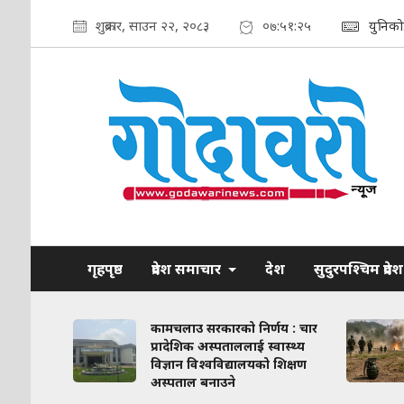
शुक्रबार, साउन २२, २०८३
०७:५१:२६
युनिको
गृहपृष्ठ
प्रदेश समाचार
देश
सुदुरपश्चिम प्रदेश
ाव कायम
कामचलाउ सरकारको निर्णय : चार
लिका–
प्रादेशिक अस्पताललाई स्वास्थ्य
ठन गरिने
विज्ञान विश्वविद्यालयको शिक्षण
अस्पताल बनाउने