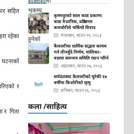
कार सहित
कृष्णपुरको साल काठ प्रकरण:
काठ वैधानिक, प्रक्रियागत
कमजोरीले चर्कियो विवाद
ोहरा रहेका
मंगलबार, साउन १९, २०८३
कैलालीमा धार्मिक सद्भाव कायम
गर्न तीनबुँदे निर्णय, पालिका–
वडामा समन्वय समिति गठन गरिने
ो घटनाको
आइतबार, साउन १७, २०८३
सर्पदंशबाट कैलालीको चुरेकी १७
वर्षीया किशोरीको मृत्यु
 गरिएको र
शनिबार, साउन १६, २०८३
कला /साहित्य
ना र गिता