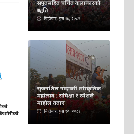
सपुतसहित चर्चित कलाकारको
प्रस्तुति
बिहीबार, पुस १७, २०८२
सृजनशिल गोदावरी सांस्कृतिक
महोत्सव : समिक्षा र रमेशले
माहोल तताए
लीको
बिहीबार, पुस १०, २०८२
ा किशोरीको