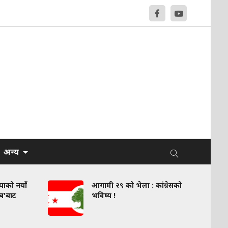
अन्य
वपाको नयाँ
आगामी २९ को भेला : कांग्रेसको
लब'बाट
भविष्य !