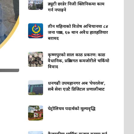
ड्युटी छाडेर निजी क्लिनिकमा काम
गर्न नपाइने
तीन महिनाको विशेष अभियानमा ८४
जना पक्राउ, ६७ थान अवैध हातहतियार
बरामद
कृष्णपुरको साल काठ प्रकरण: काठ
वैधानिक, प्रक्रियागत कमजोरीले चर्कियो
विवाद
धनगढी उपमहानगर अब ‘पेपरलेस’,
सबै सेवा एउटै डिजिटल प्रणालीबाट
पेट्रोलियम पदार्थको मूल्यवृद्धि
कैलालीमा धार्मिक सद्भाव कायम गर्न