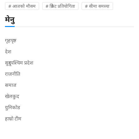
# आजको मौसम
# क्रिकेट प्रतियोगिता
# सीमा समस्या
मेनु
गृहपृष्ठ
देश
सुदुरपश्चिम प्रदेश
राजनीति
समाज
खेलकुद
युनिकोड
हाम्रो टीम