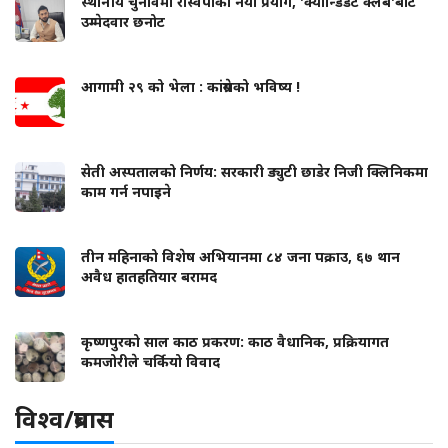
स्थानीय चुनावमा रास्वपाको नयाँ प्रयोग, 'क्यान्डिडेट क्लब'बाट
उम्मेदवार छनोट
आगामी २९ को भेला : कांग्रेसको भविष्य !
सेती अस्पतालको निर्णय: सरकारी ड्युटी छाडेर निजी क्लिनिकमा
काम गर्न नपाइने
तीन महिनाको विशेष अभियानमा ८४ जना पक्राउ, ६७ थान
अवैध हातहतियार बरामद
कृष्णपुरको साल काठ प्रकरण: काठ वैधानिक, प्रक्रियागत
कमजोरीले चर्कियो विवाद
विश्व/प्रबास