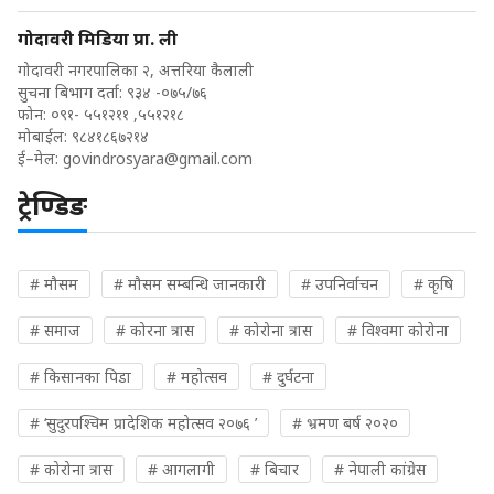
गोदावरी मिडिया प्रा. ली
गोदावरी नगरपालिका २, अत्तरिया कैलाली
सुचना बिभाग दर्ता: ९३४ -०७५/७६
फोन: ०९१- ५५१२११ ,५५१२१८
मोबाईल: ९८४१८६७२१४
ई–मेल:
govindrosyara@gmail.com
ट्रेण्डिङ
# मौसम
# मौसम सम्बन्धि जानकारी
# उपनिर्वाचन
# कृषि
# समाज
# कोरना त्रास
# कोरोना त्रास
# विश्वमा कोरोना
# किसानका पिडा
# महोत्सव
# दुर्घटना
# ‘सुदुरपश्चिम प्रादेशिक महोत्सव २०७६ ’
# भ्रमण बर्ष २०२०
# कोरोना त्रास
# आगलागी
# बिचार
# नेपाली कांग्रेस