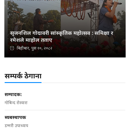
सृजनशिल गोदावरी सांस्कृतिक महोत्सव : समिक्षा र
रमेशले माहोल तताए
बिहीबार, पुस १०, २०८२
सम्पर्क ठेगाना
सम्पादक:
गोबिन्द रोस्यारा
ब्यबस्थापक
डम्मरी उपाध्याय