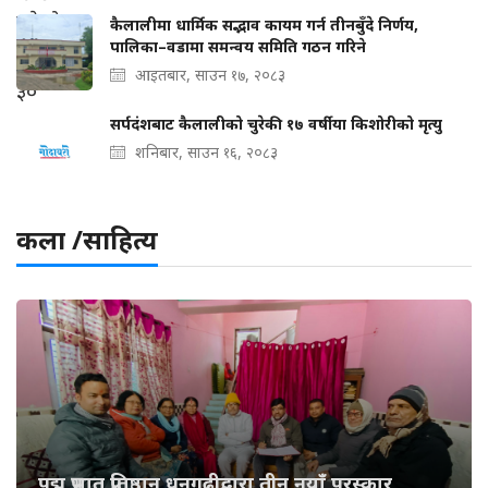
कैलालीमा धार्मिक सद्भाव कायम गर्न तीनबुँदे निर्णय,
पालिका–वडामा समन्वय समिति गठन गरिने
आइतबार, साउन १७, २०८३
सर्पदंशबाट कैलालीको चुरेकी १७ वर्षीया किशोरीको मृत्यु
शनिबार, साउन १६, २०८३
कला /साहित्य
पद्म प्रभात प्रतिष्ठान धनगढीद्वारा तीन नयाँ पुरस्कार