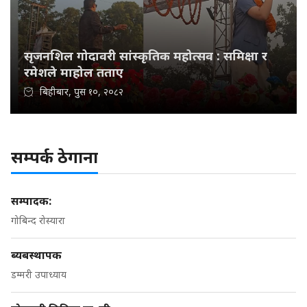
सृजनशिल गोदावरी सांस्कृतिक महोत्सव : समिक्षा र
रमेशले माहोल तताए
बिहीबार, पुस १०, २०८२
सम्पर्क ठेगाना
सम्पादक:
गोबिन्द रोस्यारा
ब्यबस्थापक
डम्मरी उपाध्याय