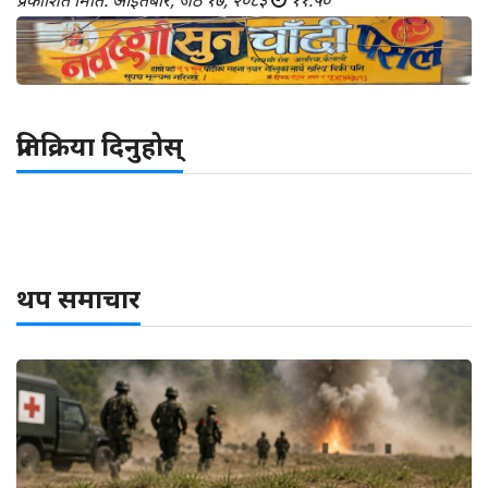
प्रकाशित मिति: आइतबार, जेठ १७, २०८३
११:५०
प्रतिक्रिया दिनुहोस्
थप समाचार