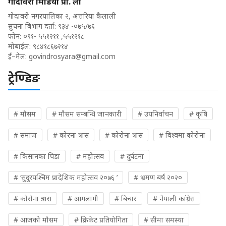
गोदावरी मिडिया प्रा. ली
गोदावरी नगरपालिका २, अत्तरिया कैलाली
सुचना बिभाग दर्ता: ९३४ -०७५/७६
फोन: ०९१- ५५१२११ ,५५१२१८
मोबाईल: ९८४१८६७२१४
ई–मेल:
govindrosyara@gmail.com
ट्रेण्डिङ
# मौसम
# मौसम सम्बन्धि जानकारी
# उपनिर्वाचन
# कृषि
# समाज
# कोरना त्रास
# कोरोना त्रास
# विश्वमा कोरोना
# किसानका पिडा
# महोत्सव
# दुर्घटना
# ‘सुदुरपश्चिम प्रादेशिक महोत्सव २०७६ ’
# भ्रमण बर्ष २०२०
# कोरोना त्रास
# आगलागी
# बिचार
# नेपाली कांग्रेस
# आजको मौसम
# क्रिकेट प्रतियोगिता
# सीमा समस्या