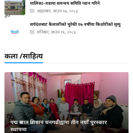
पालिका–वडामा समन्वय समिति गठन गरिने
आइतबार, साउन १७, २०८३
सर्पदंशबाट कैलालीको चुरेकी १७ वर्षीया किशोरीको मृत्यु
शनिबार, साउन १६, २०८३
कला /साहित्य
पद्म प्रभात प्रतिष्ठान धनगढीद्वारा तीन नयाँ पुरस्कार
स्थापना