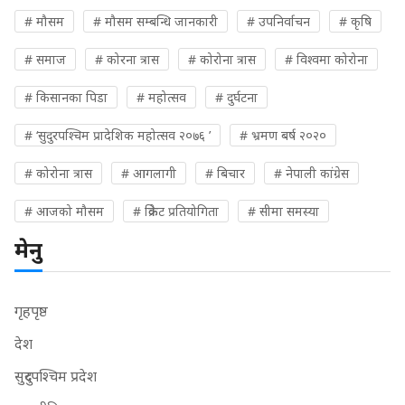
# मौसम
# मौसम सम्बन्धि जानकारी
# उपनिर्वाचन
# कृषि
# समाज
# कोरना त्रास
# कोरोना त्रास
# विश्वमा कोरोना
# किसानका पिडा
# महोत्सव
# दुर्घटना
# ‘सुदुरपश्चिम प्रादेशिक महोत्सव २०७६ ’
# भ्रमण बर्ष २०२०
# कोरोना त्रास
# आगलागी
# बिचार
# नेपाली कांग्रेस
# आजको मौसम
# क्रिकेट प्रतियोगिता
# सीमा समस्या
मेनु
गृहपृष्ठ
देश
सुदुरपश्चिम प्रदेश