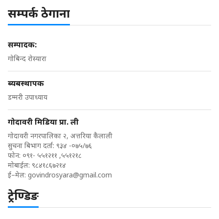
सम्पर्क ठेगाना
सम्पादक:
गोबिन्द रोस्यारा
ब्यबस्थापक
डम्मरी उपाध्याय
गोदावरी मिडिया प्रा. ली
गोदावरी नगरपालिका २, अत्तरिया कैलाली
सुचना बिभाग दर्ता: ९३४ -०७५/७६
फोन: ०९१- ५५१२११ ,५५१२१८
मोबाईल: ९८४१८६७२१४
ई–मेल:
govindrosyara@gmail.com
ट्रेण्डिङ