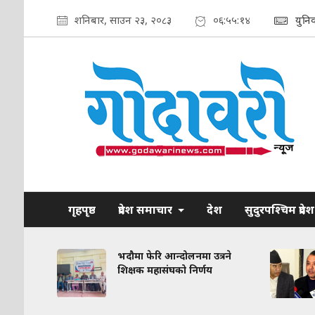
शनिबार, साउन २३, २०८३
०६:५५:१५
युनि
गृहपृष्ठ
प्रदेश समाचार
देश
सुदुरपश्चिम प्रदेश
रकरण:
भदौमा फेरि आन्दोलनमा उत्रने
त
शिक्षक महासंघको निर्णय
द