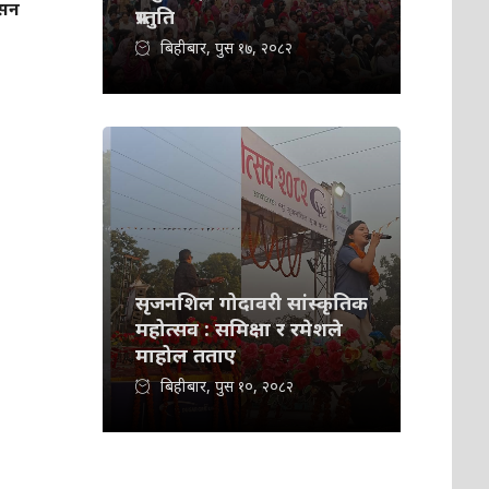
ासन
प्रस्तुति
बिहीबार, पुस १७, २०८२
सृजनशिल गोदावरी सांस्कृतिक
महोत्सव : समिक्षा र रमेशले
माहोल तताए
बिहीबार, पुस १०, २०८२