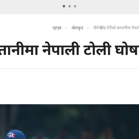
गृहपृष्ठ
खेलकुद
दीपेन्द्रसिंह ऐरीको कप्तानीमा ने
 कप्तानीमा नेपाली टोली घो