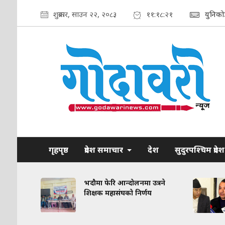
शुक्रबार, साउन २२, २०८३
११:१८:२३
युनिको
गृहपृष्ठ
प्रदेश समाचार
देश
सुदुरपश्चिम प्रदेश
रकरण:
भदौमा फेरि आन्दोलनमा उत्रने
त
शिक्षक महासंघको निर्णय
द