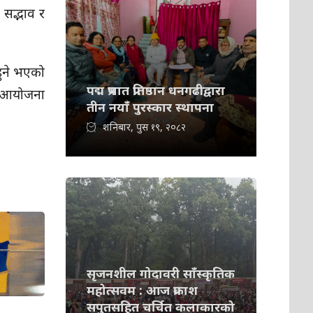
 सद्भाव र
हुने भएको
पद्म प्रभात प्रतिष्ठान धनगढीद्वारा
मा आयोजना
तीन नयाँ पुरस्कार स्थापना
शनिबार, पुस १९, २०८२
सृजनशील गोदावरी साँस्कृतिक
महोत्सवम : आज प्रकाश
सपुतसहित चर्चित कलाकारको