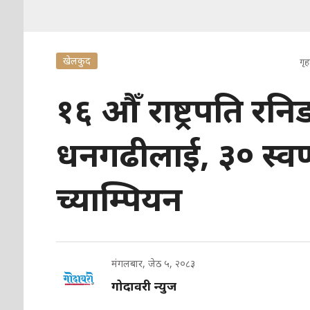
खेलकुद
गृहप
१६ औँ राष्ट्रपति र
धनगढीलाई, ३० स्वर्
च्याम्पियन
मंगलबार, जेठ ५, २०८३
गोदावरी न्युज