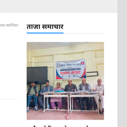
ताजा समाचार
्ला च्याम्पियन