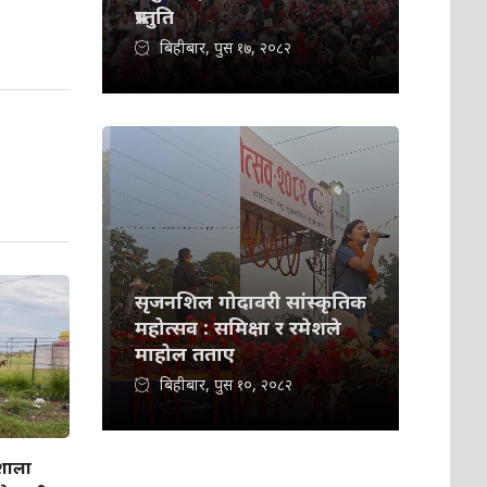
प्रस्तुति
बिहीबार, पुस १७, २०८२
सृजनशिल गोदावरी सांस्कृतिक
महोत्सव : समिक्षा र रमेशले
माहोल तताए
बिहीबार, पुस १०, २०८२
गशाला