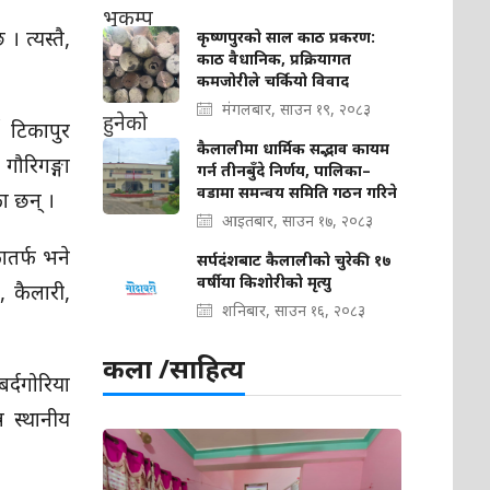
 त्यस्तै,
कृष्णपुरको साल काठ प्रकरण:
काठ वैधानिक, प्रक्रियागत
कमजोरीले चर्कियो विवाद
मंगलबार, साउन १९, २०८३
 टिकापुर
कैलालीमा धार्मिक सद्भाव कायम
ौरिगङ्गा
गर्न तीनबुँदे निर्णय, पालिका–
वडामा समन्वय समिति गठन गरिने
ा छन् ।
आइतबार, साउन १७, २०८३
तर्फ भने
सर्पदंशबाट कैलालीको चुरेकी १७
वर्षीया किशोरीको मृत्यु
, कैलारी,
शनिबार, साउन १६, २०८३
कला /साहित्य
्दगोरिया
न स्थानीय