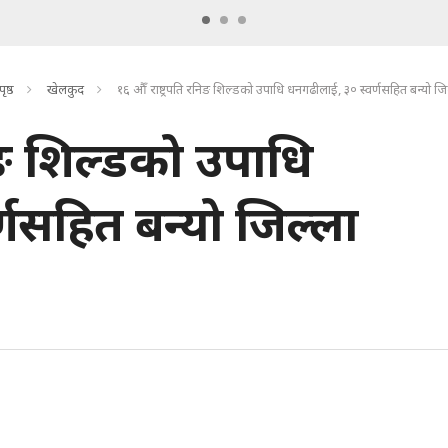
ृष्ठ
खेलकुद
१६ औँ राष्ट्रपति रनिङ शिल्डको उपाधि धनगढीलाई, ३० स्वर्णसहित बन्यो जिल
निङ शिल्डको उपाधि
णसहित बन्यो जिल्ला