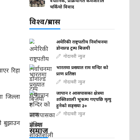
वैधानिक, प्रक्रियागत कमजोरीले
चर्कियो विवाद
विश्व/प्रबास
अमेरिकी राष्ट्रपतीय निर्वाचनमा
डोनाल्ड ट्रम्प बिजयी
गोदावरी न्युज
भारतमा प्रख्यात राम मन्दिर को
झाएर रिहा
प्राण प्रतिष्ठा
गोदावरी न्युज
जापान र आसपासका क्षेत्रमा
ा जिल्ला
शक्तिशाली भूकम्प गएपछि मृत्यु
हुनेको सङ्ख्या ३०
गोदावरी न्युज
ी बुझाउन
समाज