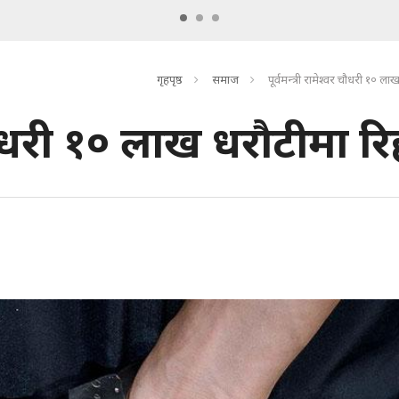
गृहपृष्ठ
समाज
पूर्वमन्त्री रामेश्वर चौधरी १० ल
र चौधरी १० लाख धरौटीमा रि