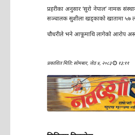
प्रहरीका अनुसार ‘सुरो नेपाल’ नामक संस्
सञ्चालक सुशीला खड्काको खातामा ५७ लाख 
चौधरीले भने आफूमाथि लागेको आरोप अस्वीक
प्रकाशित मिति: सोमबार, जेठ ४, २०८३
१३:११