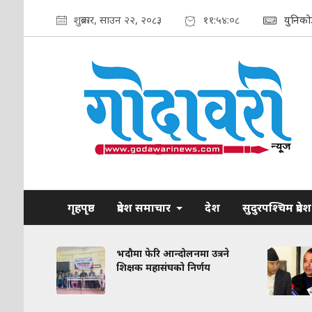
शुक्रबार, साउन २२, २०८३
११:५४:०९
युनिको
गृहपृष्ठ
प्रदेश समाचार
देश
सुदुरपश्चिम प्रदेश
रकरण:
भदौमा फेरि आन्दोलनमा उत्रने
त
शिक्षक महासंघको निर्णय
द