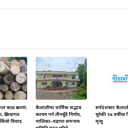
ाल काठ प्रकरण:
कैलालीमा धार्मिक सद्भाव
सर्पदंशबाट कैला
प्रक्रियागत
कायम गर्न तीनबुँदे निर्णय,
चुरेकी १७ वर्षीय
्कियो विवाद
पालिका–वडामा समन्वय
मृत्यु
समिति गठन गरिने