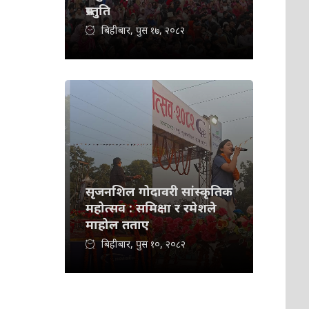
प्रस्तुति
बिहीबार, पुस १७, २०८२
सृजनशिल गोदावरी सांस्कृतिक
महोत्सव : समिक्षा र रमेशले
माहोल तताए
बिहीबार, पुस १०, २०८२