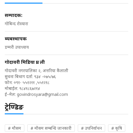
सम्पादक:
गोबिन्द रोस्यारा
ब्यबस्थापक
डम्मरी उपाध्याय
गोदावरी मिडिया प्रा. ली
गोदावरी नगरपालिका २, अत्तरिया कैलाली
सुचना बिभाग दर्ता: ९३४ -०७५/७६
फोन: ०९१- ५५१२११ ,५५१२१८
मोबाईल: ९८४१८६७२१४
ई–मेल:
govindrosyara@gmail.com
ट्रेण्डिङ
# मौसम
# मौसम सम्बन्धि जानकारी
# उपनिर्वाचन
# कृषि