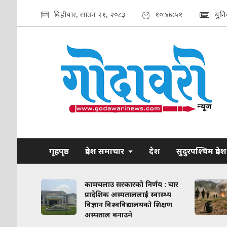
बिहीबार, साउन २१, २०८३
१०:४७:५२
युन
गृहपृष्ठ
प्रदेश समाचार
देश
सुदुरपश्चिम प्रदेश
ाव कायम
कामचलाउ सरकारको निर्णय : चार
लिका–
प्रादेशिक अस्पताललाई स्वास्थ्य
ठन गरिने
विज्ञान विश्वविद्यालयको शिक्षण
अस्पताल बनाउने