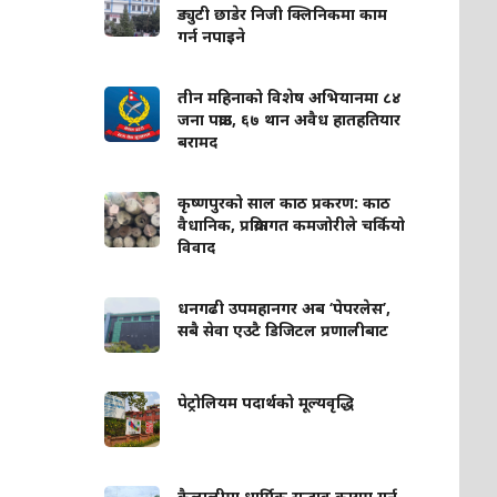
ड्युटी छाडेर निजी क्लिनिकमा काम
गर्न नपाइने
तीन महिनाको विशेष अभियानमा ८४
जना पक्राउ, ६७ थान अवैध हातहतियार
बरामद
कृष्णपुरको साल काठ प्रकरण: काठ
वैधानिक, प्रक्रियागत कमजोरीले चर्कियो
विवाद
धनगढी उपमहानगर अब ‘पेपरलेस’,
सबै सेवा एउटै डिजिटल प्रणालीबाट
पेट्रोलियम पदार्थको मूल्यवृद्धि
कैलालीमा धार्मिक सद्भाव कायम गर्न