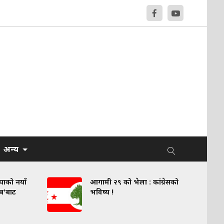
अन्य
वपाको नयाँ
आगामी २९ को भेला : कांग्रेसको
लब'बाट
भविष्य !