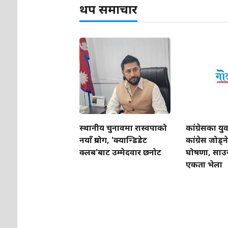
थप समाचार
स्थानीय चुनावमा रास्वपाको
कांग्रेसका युव
नयाँ प्रयोग, 'क्यान्डिडेट
कांग्रेस जोड्
क्लब'बाट उम्मेदवार छनोट
घोषणा, साउन २
एकता भेला