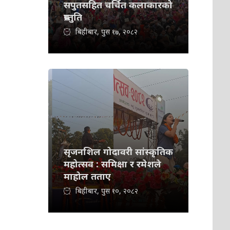
सपुतसहित चर्चित कलाकारको
प्रस्तुति
बिहीबार, पुस १७, २०८२
सृजनशिल गोदावरी सांस्कृतिक
महोत्सव : समिक्षा र रमेशले
माहोल तताए
बिहीबार, पुस १०, २०८२