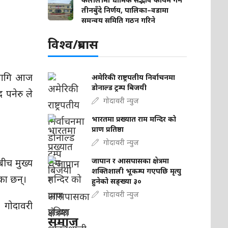
तीनबुँदे निर्णय, पालिका–वडामा
समन्वय समिति गठन गरिने
विश्व/प्रबास
 लागि आज
अमेरिकी राष्ट्रपतीय निर्वाचनमा
डोनाल्ड ट्रम्प बिजयी
 पनेरु ले
गोदावरी न्युज
भारतमा प्रख्यात राम मन्दिर को
प्राण प्रतिष्ठा
गोदावरी न्युज
जापान र आसपासका क्षेत्रमा
लबीच मुख्य
शक्तिशाली भूकम्प गएपछि मृत्यु
एका छन्।
हुनेको सङ्ख्या ३०
गोदावरी न्युज
 गोदावरी
समाज