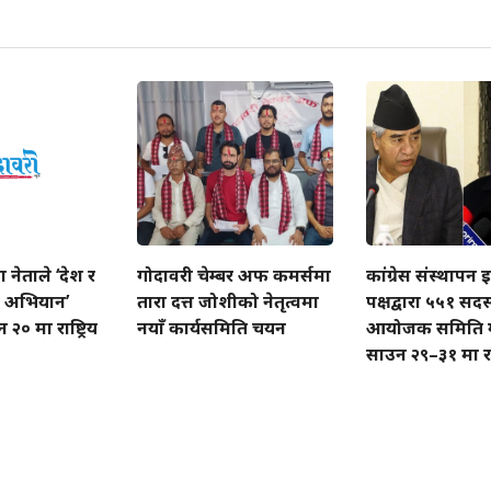
ा नेताले ‘देश र
गोदावरी चेम्बर अफ कमर्समा
कांग्रेस संस्थापन 
ने अभियान’
तारा दत्त जोशीको नेतृत्वमा
पक्षद्वारा ५५१ सदस
० मा राष्ट्रिय
नयाँ कार्यसमिति चयन
आयोजक समिति 
साउन २९–३१ मा राष्