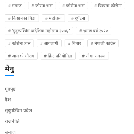
# समाज
# कोरना त्रास
# कोरोना त्रास
# विश्वमा कोरोना
# किसानका पिडा
# महोत्सव
# दुर्घटना
# ‘सुदुरपश्चिम प्रादेशिक महोत्सव २०७६ ’
# भ्रमण बर्ष २०२०
# कोरोना त्रास
# आगलागी
# बिचार
# नेपाली कांग्रेस
# आजको मौसम
# क्रिकेट प्रतियोगिता
# सीमा समस्या
मेनु
गृहपृष्ठ
देश
सुदुरपश्चिम प्रदेश
राजनीति
समाज