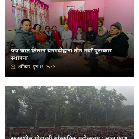
पद्म प्रभात प्रतिष्ठान धनगढीद्वारा तीन नयाँ पुरस्कार
स्थापना
शनिबार, पुस १९, २०८२
सृजनशील गोदावरी साँस्कृतिक महोत्सवम : आज प्रकाश