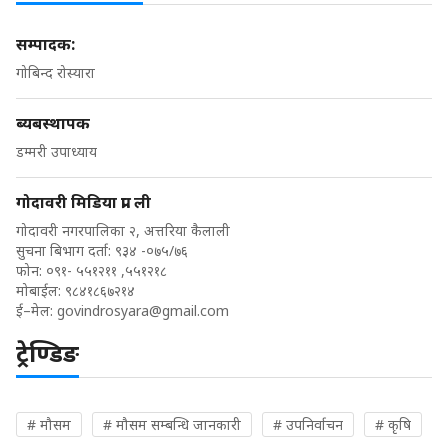
सम्पादक:
गोबिन्द रोस्यारा
ब्यबस्थापक
डम्मरी उपाध्याय
गोदावरी मिडिया प्रा. ली
गोदावरी नगरपालिका २, अत्तरिया कैलाली
सुचना बिभाग दर्ता: ९३४ -०७५/७६
फोन: ०९१- ५५१२११ ,५५१२१८
मोबाईल: ९८४१८६७२१४
ई–मेल:
govindrosyara@gmail.com
ट्रेण्डिङ
# मौसम
# मौसम सम्बन्धि जानकारी
# उपनिर्वाचन
# कृषि