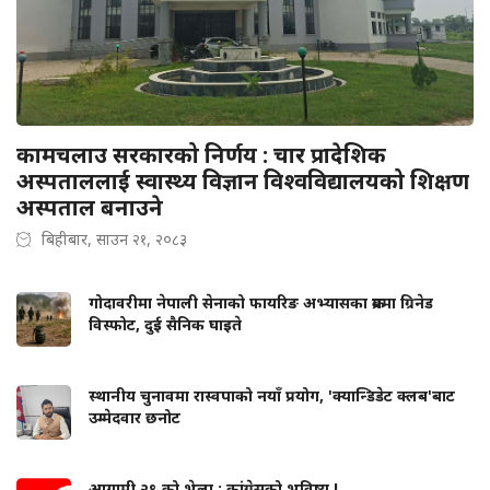
कामचलाउ सरकारको निर्णय : चार प्रादेशिक
अस्पताललाई स्वास्थ्य विज्ञान विश्वविद्यालयको शिक्षण
अस्पताल बनाउने
बिहीबार, साउन २१, २०८३
गोदावरीमा नेपाली सेनाको फायरिङ अभ्यासका क्रममा ग्रिनेड
विस्फोट, दुई सैनिक घाइते
स्थानीय चुनावमा रास्वपाको नयाँ प्रयोग, 'क्यान्डिडेट क्लब'बाट
उम्मेदवार छनोट
आगामी २९ को भेला : कांग्रेसको भविष्य !