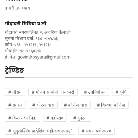
डम्मरी उपाध्याय
गोदावरी मिडिया प्रा. ली
गोदावरी नगरपालिका २, अत्तरिया कैलाली
सुचना बिभाग दर्ता: ९३४ -०७५/७६
फोन: ०९१- ५५१२११ ,५५१२१८
मोबाईल: ९८४१८६७२१४
ई–मेल:
govindrosyara@gmail.com
ट्रेण्डिङ
# मौसम
# मौसम सम्बन्धि जानकारी
# उपनिर्वाचन
# कृषि
# समाज
# कोरना त्रास
# कोरोना त्रास
# विश्वमा कोरोना
# किसानका पिडा
# महोत्सव
# दुर्घटना
# ‘सुदुरपश्चिम प्रादेशिक महोत्सव २०७६ ’
# भ्रमण बर्ष २०२०