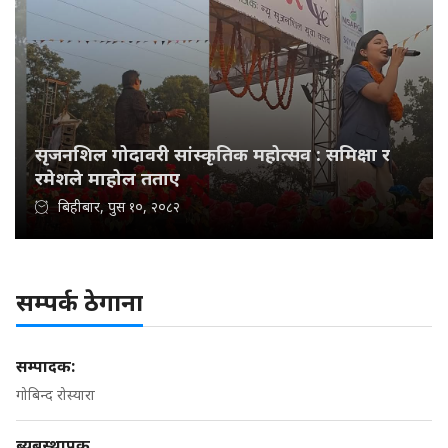
सृजनशिल गोदावरी सांस्कृतिक महोत्सव : समिक्षा र
रमेशले माहोल तताए
बिहीबार, पुस १०, २०८२
सम्पर्क ठेगाना
सम्पादक:
गोबिन्द रोस्यारा
ब्यबस्थापक