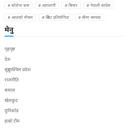
# कोरोना त्रास
# आगलागी
# बिचार
# नेपाली कांग्रेस
# आजको मौसम
# क्रिकेट प्रतियोगिता
# सीमा समस्या
मेनु
गृहपृष्ठ
देश
सुदुरपश्चिम प्रदेश
राजनीति
समाज
खेलकुद
युनिकोड
हाम्रो टीम