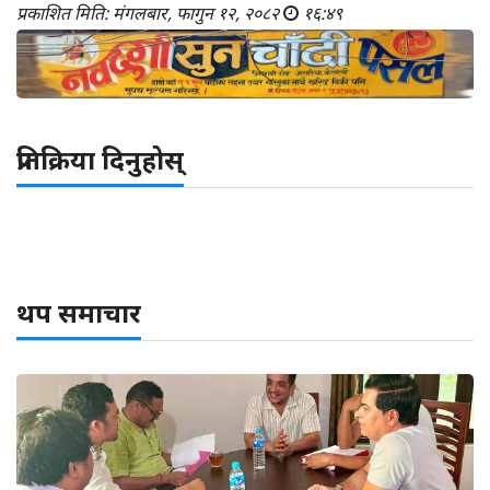
प्रकाशित मिति: मंगलबार, फागुन १२, २०८२
१६:४९
प्रतिक्रिया दिनुहोस्
थप समाचार