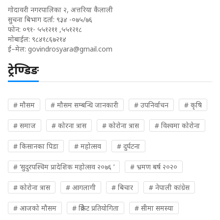
गोदावरी नगरपालिका २, अत्तरिया कैलाली
सुचना बिभाग दर्ता: ९३४ -०७५/७६
फोन: ०९१- ५५१२११ ,५५१२१८
मोबाईल: ९८४१८६७२१४
ई–मेल:
govindrosyara@gmail.com
ट्रेण्डिङ
# मौसम
# मौसम सम्बन्धि जानकारी
# उपनिर्वाचन
# कृषि
# समाज
# कोरना त्रास
# कोरोना त्रास
# विश्वमा कोरोना
# किसानका पिडा
# महोत्सव
# दुर्घटना
# ‘सुदुरपश्चिम प्रादेशिक महोत्सव २०७६ ’
# भ्रमण बर्ष २०२०
# कोरोना त्रास
# आगलागी
# बिचार
# नेपाली कांग्रेस
# आजको मौसम
# क्रिकेट प्रतियोगिता
# सीमा समस्या