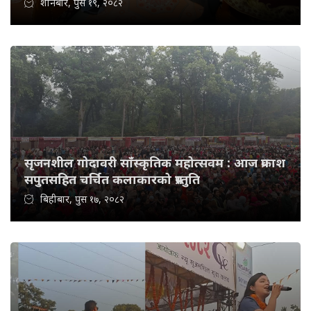
शनिबार, पुस १९, २०८२
सृजनशील गोदावरी साँस्कृतिक महोत्सवम : आज प्रकाश
सपुतसहित चर्चित कलाकारको प्रस्तुति
बिहीबार, पुस १७, २०८२