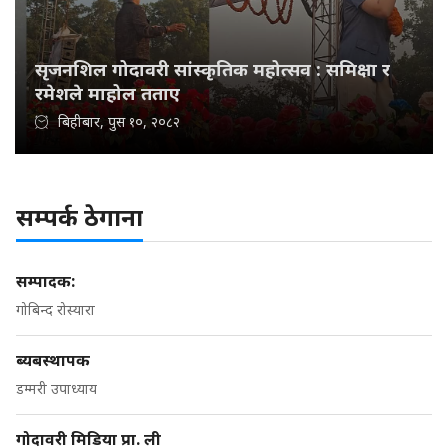
सृजनशिल गोदावरी सांस्कृतिक महोत्सव : समिक्षा र
रमेशले माहोल तताए
बिहीबार, पुस १०, २०८२
सम्पर्क ठेगाना
सम्पादक:
गोबिन्द रोस्यारा
ब्यबस्थापक
डम्मरी उपाध्याय
गोदावरी मिडिया प्रा. ली