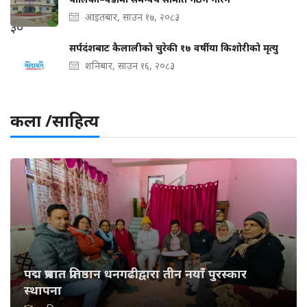
आइतबार, साउन १७, २०८३
सर्पदंशबाट कैलालीको चुरेकी १७ वर्षीया किशोरीको मृत्यु
शनिबार, साउन १६, २०८३
कला /साहित्य
पद्म प्रभात प्रतिष्ठान धनगढीद्वारा तीन नयाँ पुरस्कार
स्थापना