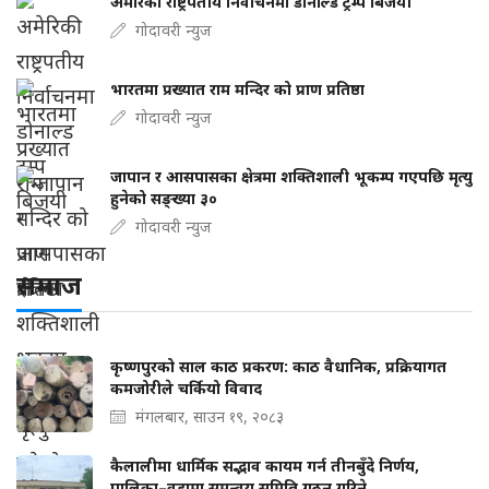
अमेरिकी राष्ट्रपतीय निर्वाचनमा डोनाल्ड ट्रम्प बिजयी
गोदावरी न्युज
भारतमा प्रख्यात राम मन्दिर को प्राण प्रतिष्ठा
गोदावरी न्युज
जापान र आसपासका क्षेत्रमा शक्तिशाली भूकम्प गएपछि मृत्यु
हुनेको सङ्ख्या ३०
गोदावरी न्युज
समाज
कृष्णपुरको साल काठ प्रकरण: काठ वैधानिक, प्रक्रियागत
कमजोरीले चर्कियो विवाद
मंगलबार, साउन १९, २०८३
कैलालीमा धार्मिक सद्भाव कायम गर्न तीनबुँदे निर्णय,
पालिका–वडामा समन्वय समिति गठन गरिने