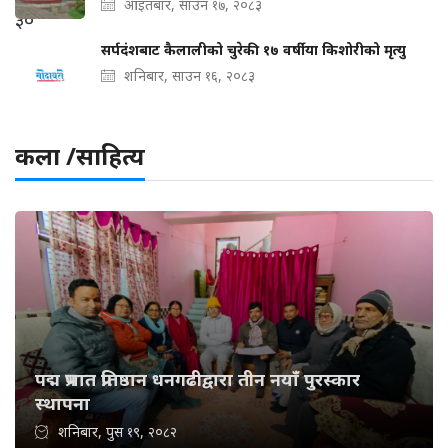
आइतबार, साउन १७, २०८३
सर्पदंशबाट कैलालीको चुरेकी १७ वर्षीया किशोरीको मृत्यु
शनिबार, साउन १६, २०८३
कला /साहित्य
पद्म प्रभात प्रतिष्ठान धनगढीद्वारा तीन नयाँ पुरस्कार
स्थापना
शनिबार, पुस १९, २०८२