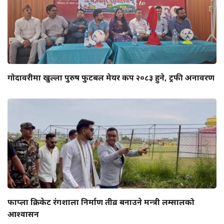
गोदावरीमा खुल्ला पुरुष फुटबल मेयर कप २०८३ हुने, ट्रफी अनावरण
फाप्ला क्रिकेट रंगशाला निर्माण तीव्र बनाउने मन्त्री लम्सालको
आश्वासन