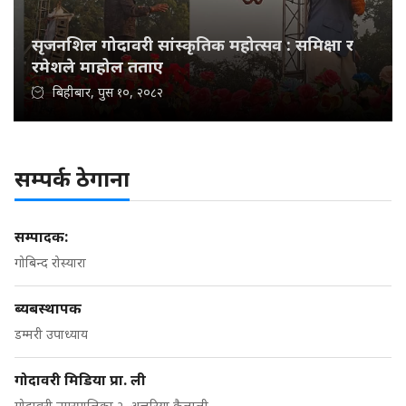
सृजनशिल गोदावरी सांस्कृतिक महोत्सव : समिक्षा र
रमेशले माहोल तताए
बिहीबार, पुस १०, २०८२
सम्पर्क ठेगाना
सम्पादक:
गोबिन्द रोस्यारा
ब्यबस्थापक
डम्मरी उपाध्याय
गोदावरी मिडिया प्रा. ली
गोदावरी नगरपालिका २, अत्तरिया कैलाली