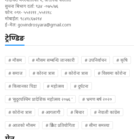
सुचना बिभाग दर्ता: ९३४ -०७५/७६
फोन: ०९१- ५५१२११ ,५५१२१८
मोबाईल: ९८४१८६७२१४
ई–मेल:
govindrosyara@gmail.com
ट्रेण्डिङ
# मौसम
# मौसम सम्बन्धि जानकारी
# उपनिर्वाचन
# कृषि
# समाज
# कोरना त्रास
# कोरोना त्रास
# विश्वमा कोरोना
# किसानका पिडा
# महोत्सव
# दुर्घटना
# ‘सुदुरपश्चिम प्रादेशिक महोत्सव २०७६ ’
# भ्रमण बर्ष २०२०
# कोरोना त्रास
# आगलागी
# बिचार
# नेपाली कांग्रेस
# आजको मौसम
# क्रिकेट प्रतियोगिता
# सीमा समस्या
मेनु