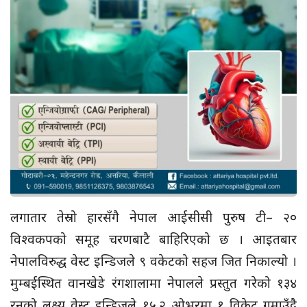
लगातार तेस्रो हारसँगै नेपाल आईसीसी पुरुष टी– २०
विश्वकपको समूह चरणबाटै बाहिरिएको छ । आइतबार
नेपालविरुद्ध वेस्ट इन्डिजले ९ वकेटको सहज जित निकाल्यो ।
मुम्बईस्थित वानखेडे रंगशालामा नेपालले प्रस्तुत गरेको १३४
रनको लक्ष्य वेस्ट इन्डिजले १५.२ ओभरमा १ विकेट गुमाउँदै