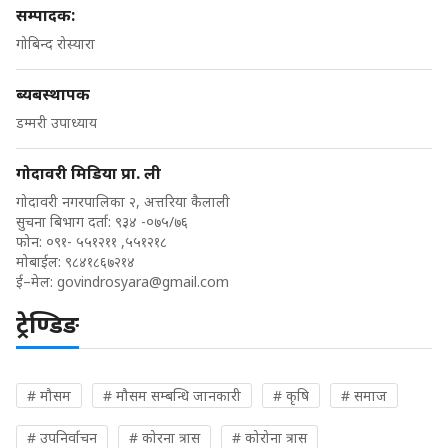
सम्पादक:
गोबिन्द रोस्यारा
ब्यबस्थापक
डम्मरी उपाध्याय
गोदावरी मिडिया प्रा. ली
गोदावरी नगरपालिका २, अत्तरिया कैलाली
सुचना बिभाग दर्ता: ९३४ -०७५/७६
फोन: ०९१- ५५१२११ ,५५१२१८
मोबाईल: ९८४१८६७२१४
ई–मेल:
govindrosyara@gmail.com
ट्रेण्डिङ
# मौसम
# मौसम सम्बन्धि जानकारी
# कृषि
# समाज
# उपनिर्वाचन
# कोरना त्रास
# कोरोना त्रास