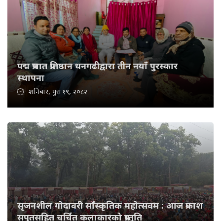
पद्म प्रभात प्रतिष्ठान धनगढीद्वारा तीन नयाँ पुरस्कार
स्थापना
शनिबार, पुस १९, २०८२
सृजनशील गोदावरी साँस्कृतिक महोत्सवम : आज प्रकाश
सपुतसहित चर्चित कलाकारको प्रस्तुति