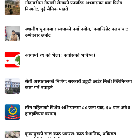
गोदावरीमा नेपाली सेनाको फायरिङ अभ्यासका क्रममा ग्रिनेड
विस्फोट, दुई सैनिक घाइते
स्थानीय चुनावमा रास्वपाको नयाँ प्रयोग, 'क्यान्डिडेट क्लब'बाट
उम्मेदवार छनोट
आगामी २९ को भेला : कांग्रेसको भविष्य !
सेती अस्पतालको निर्णय: सरकारी ड्युटी छाडेर निजी क्लिनिकमा
काम गर्न नपाइने
तीन महिनाको विशेष अभियानमा ८४ जना पक्राउ, ६७ थान अवैध
हातहतियार बरामद
कृष्णपुरको साल काठ प्रकरण: काठ वैधानिक, प्रक्रियागत