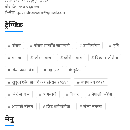
फोन: ०९१- ५५१२११ ,५५१२१८
मोबाईल: ९८४१८६७२१४
ई–मेल:
govindrosyara@gmail.com
ट्रेण्डिङ
# मौसम
# मौसम सम्बन्धि जानकारी
# उपनिर्वाचन
# कृषि
# समाज
# कोरना त्रास
# कोरोना त्रास
# विश्वमा कोरोना
# किसानका पिडा
# महोत्सव
# दुर्घटना
# ‘सुदुरपश्चिम प्रादेशिक महोत्सव २०७६ ’
# भ्रमण बर्ष २०२०
# कोरोना त्रास
# आगलागी
# बिचार
# नेपाली कांग्रेस
# आजको मौसम
# क्रिकेट प्रतियोगिता
# सीमा समस्या
मेनु