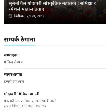
सृजनशिल गोदावरी सांस्कृतिक महोत्सव : समिक्षा र
रमेशले माहोल तताए
बिहीबार, पुस १०, २०८२
सम्पर्क ठेगाना
सम्पादक:
गोबिन्द रोस्यारा
ब्यबस्थापक
डम्मरी उपाध्याय
गोदावरी मिडिया प्रा. ली
गोदावरी नगरपालिका २, अत्तरिया कैलाली
सुचना बिभाग दर्ता: ९३४ -०७५/७६