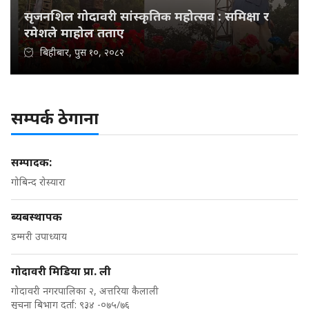
सृजनशिल गोदावरी सांस्कृतिक महोत्सव : समिक्षा र
रमेशले माहोल तताए
बिहीबार, पुस १०, २०८२
सम्पर्क ठेगाना
सम्पादक:
गोबिन्द रोस्यारा
ब्यबस्थापक
डम्मरी उपाध्याय
गोदावरी मिडिया प्रा. ली
गोदावरी नगरपालिका २, अत्तरिया कैलाली
सुचना बिभाग दर्ता: ९३४ -०७५/७६