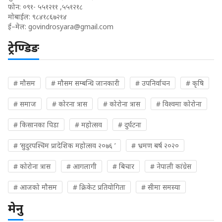
फोन: ०९१- ५५१२११ ,५५१२१८
मोबाईल: ९८४१८६७२१४
ई–मेल:
govindrosyara@gmail.com
ट्रेण्डिङ
# मौसम
# मौसम सम्बन्धि जानकारी
# उपनिर्वाचन
# कृषि
# समाज
# कोरना त्रास
# कोरोना त्रास
# विश्वमा कोरोना
# किसानका पिडा
# महोत्सव
# दुर्घटना
# ‘सुदुरपश्चिम प्रादेशिक महोत्सव २०७६ ’
# भ्रमण बर्ष २०२०
# कोरोना त्रास
# आगलागी
# बिचार
# नेपाली कांग्रेस
# आजको मौसम
# क्रिकेट प्रतियोगिता
# सीमा समस्या
मेनु