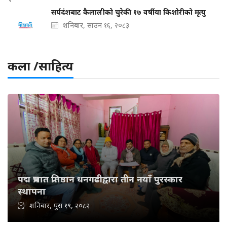
सर्पदंशबाट कैलालीको चुरेकी १७ वर्षीया किशोरीको मृत्यु
शनिबार, साउन १६, २०८३
कला /साहित्य
पद्म प्रभात प्रतिष्ठान धनगढीद्वारा तीन नयाँ पुरस्कार
स्थापना
शनिबार, पुस १९, २०८२