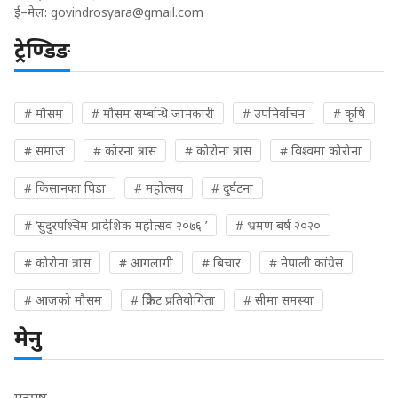
ई–मेल:
govindrosyara@gmail.com
ट्रेण्डिङ
# मौसम
# मौसम सम्बन्धि जानकारी
# उपनिर्वाचन
# कृषि
# समाज
# कोरना त्रास
# कोरोना त्रास
# विश्वमा कोरोना
# किसानका पिडा
# महोत्सव
# दुर्घटना
# ‘सुदुरपश्चिम प्रादेशिक महोत्सव २०७६ ’
# भ्रमण बर्ष २०२०
# कोरोना त्रास
# आगलागी
# बिचार
# नेपाली कांग्रेस
# आजको मौसम
# क्रिकेट प्रतियोगिता
# सीमा समस्या
मेनु
गृहपृष्ठ