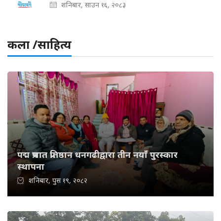
शनिबार, साउन १६, २०८३
कला /साहित्य
पद्म प्रभात प्रतिष्ठान धनगढीद्वारा तीन नयाँ पुरस्कार
स्थापना
शनिबार, पुस १९, २०८२