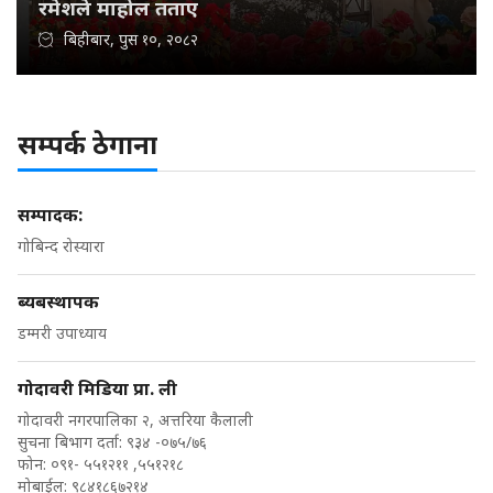
रमेशले माहोल तताए
बिहीबार, पुस १०, २०८२
सम्पर्क ठेगाना
सम्पादक:
गोबिन्द रोस्यारा
ब्यबस्थापक
डम्मरी उपाध्याय
गोदावरी मिडिया प्रा. ली
गोदावरी नगरपालिका २, अत्तरिया कैलाली
सुचना बिभाग दर्ता: ९३४ -०७५/७६
फोन: ०९१- ५५१२११ ,५५१२१८
मोबाईल: ९८४१८६७२१४