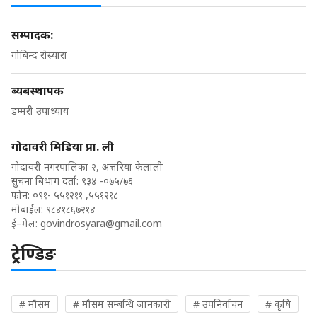
सम्पादक:
गोबिन्द रोस्यारा
ब्यबस्थापक
डम्मरी उपाध्याय
गोदावरी मिडिया प्रा. ली
गोदावरी नगरपालिका २, अत्तरिया कैलाली
सुचना बिभाग दर्ता: ९३४ -०७५/७६
फोन: ०९१- ५५१२११ ,५५१२१८
मोबाईल: ९८४१८६७२१४
ई–मेल:
govindrosyara@gmail.com
ट्रेण्डिङ
# मौसम
# मौसम सम्बन्धि जानकारी
# उपनिर्वाचन
# कृषि