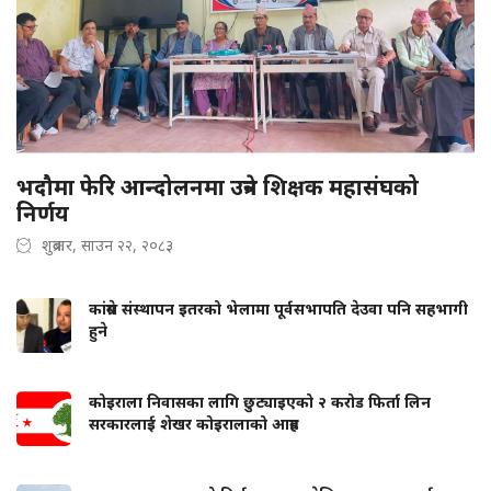
भदौमा फेरि आन्दोलनमा उत्रने शिक्षक महासंघको
निर्णय
शुक्रबार, साउन २२, २०८३
कांग्रेस संस्थापन इतरको भेलामा पूर्वसभापति देउवा पनि सहभागी
हुने
कोइराला निवासका लागि छुट्याइएको २ करोड फिर्ता लिन
सरकारलाई शेखर कोइरालाको आग्रह