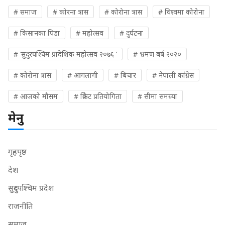
# समाज
# कोरना त्रास
# कोरोना त्रास
# विश्वमा कोरोना
# किसानका पिडा
# महोत्सव
# दुर्घटना
# ‘सुदुरपश्चिम प्रादेशिक महोत्सव २०७६ ’
# भ्रमण बर्ष २०२०
# कोरोना त्रास
# आगलागी
# बिचार
# नेपाली कांग्रेस
# आजको मौसम
# क्रिकेट प्रतियोगिता
# सीमा समस्या
मेनु
गृहपृष्ठ
देश
सुदुरपश्चिम प्रदेश
राजनीति
समाज