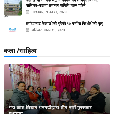
कैलालीमा धार्मिक सद्भाव कायम गर्न तीनबुँदे निर्णय,
पालिका–वडामा समन्वय समिति गठन गरिने
आइतबार, साउन १७, २०८३
सर्पदंशबाट कैलालीको चुरेकी १७ वर्षीया किशोरीको मृत्यु
शनिबार, साउन १६, २०८३
कला /साहित्य
पद्म प्रभात प्रतिष्ठान धनगढीद्वारा तीन नयाँ पुरस्कार
स्थापना