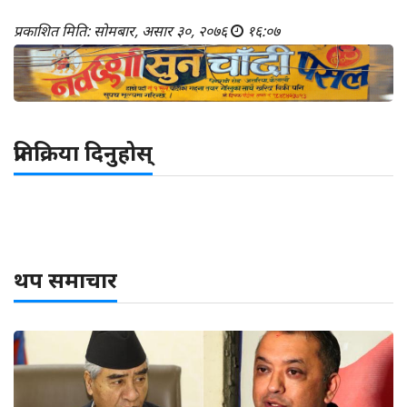
प्रकाशित मिति: सोमबार, असार ३०, २०७६
१६:०७
प्रतिक्रिया दिनुहोस्
थप समाचार