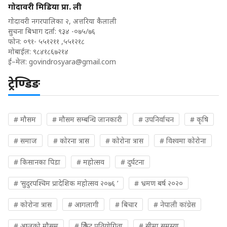
गोदावरी मिडिया प्रा. ली
गोदावरी नगरपालिका २, अत्तरिया कैलाली
सुचना बिभाग दर्ता: ९३४ -०७५/७६
फोन: ०९१- ५५१२११ ,५५१२१८
मोबाईल: ९८४१८६७२१४
ई–मेल:
govindrosyara@gmail.com
ट्रेण्डिङ
# मौसम
# मौसम सम्बन्धि जानकारी
# उपनिर्वाचन
# कृषि
# समाज
# कोरना त्रास
# कोरोना त्रास
# विश्वमा कोरोना
# किसानका पिडा
# महोत्सव
# दुर्घटना
# ‘सुदुरपश्चिम प्रादेशिक महोत्सव २०७६ ’
# भ्रमण बर्ष २०२०
# कोरोना त्रास
# आगलागी
# बिचार
# नेपाली कांग्रेस
# आजको मौसम
# क्रिकेट प्रतियोगिता
# सीमा समस्या