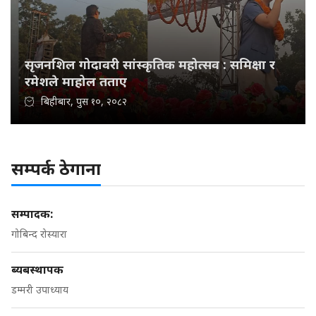
सृजनशिल गोदावरी सांस्कृतिक महोत्सव : समिक्षा र
रमेशले माहोल तताए
बिहीबार, पुस १०, २०८२
सम्पर्क ठेगाना
सम्पादक:
गोबिन्द रोस्यारा
ब्यबस्थापक
डम्मरी उपाध्याय