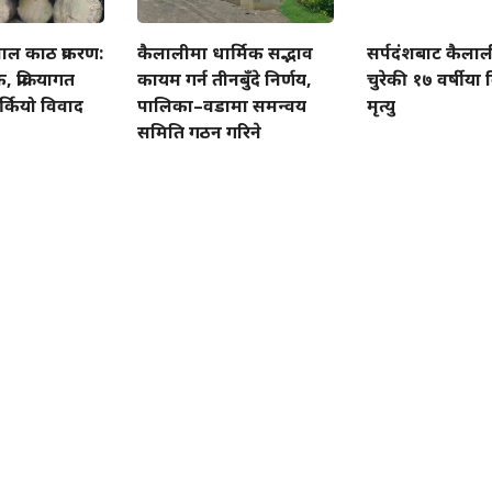
ाल काठ प्रकरण:
कैलालीमा धार्मिक सद्भाव
सर्पदंशबाट कैला
प्रक्रियागत
कायम गर्न तीनबुँदे निर्णय,
चुरेकी १७ वर्षीय
्कियो विवाद
पालिका–वडामा समन्वय
मृत्यु
समिति गठन गरिने