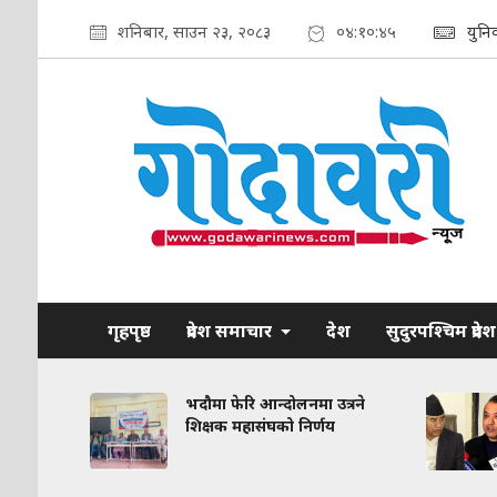
शनिबार, साउन २३, २०८३
०४:१०:४६
युनि
गृहपृष्ठ
प्रदेश समाचार
देश
सुदुरपश्चिम प्रदेश
रकरण:
भदौमा फेरि आन्दोलनमा उत्रने
त
शिक्षक महासंघको निर्णय
द