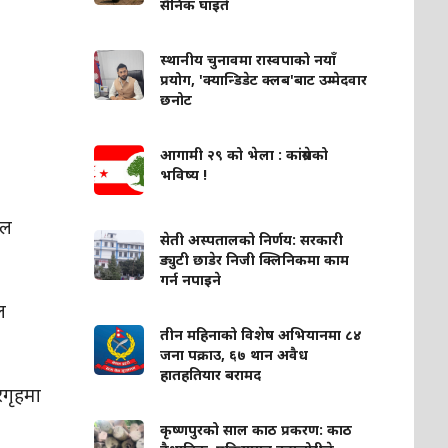
सैनिक घाइते
स्थानीय चुनावमा रास्वपाको नयाँ
प्रयोग, 'क्यान्डिडेट क्लब'बाट उम्मेदवार
छनोट
आगामी २९ को भेला : कांग्रेसको
भविष्य !
ाल
सेती अस्पतालको निर्णय: सरकारी
ड्युटी छाडेर निजी क्लिनिकमा काम
गर्न नपाइने
ल
तीन महिनाको विशेष अभियानमा ८४
जना पक्राउ, ६७ थान अवैध
हातहतियार बरामद
रगृहमा
कृष्णपुरको साल काठ प्रकरण: काठ