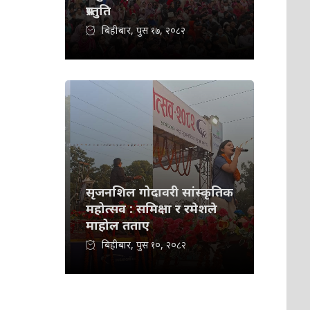
प्रस्तुति
बिहीबार, पुस १७, २०८२
सृजनशिल गोदावरी सांस्कृतिक
महोत्सव : समिक्षा र रमेशले
माहोल तताए
बिहीबार, पुस १०, २०८२