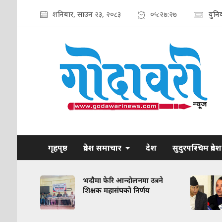
शनिबार, साउन २३, २०८३
०५:२७:२८
युनि
गृहपृष्ठ
प्रदेश समाचार
देश
सुदुरपश्चिम प्रदेश
रकरण:
भदौमा फेरि आन्दोलनमा उत्रने
त
शिक्षक महासंघको निर्णय
द