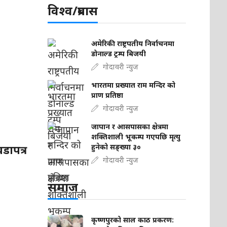
विश्व/प्रबास
अमेरिकी राष्ट्रपतीय निर्वाचनमा
०
डोनाल्ड ट्रम्प बिजयी
गोदावरी न्युज
भारतमा प्रख्यात राम मन्दिर को
प्राण प्रतिष्ठा
गोदावरी न्युज
जापान र आसपासका क्षेत्रमा
शक्तिशाली भूकम्प गएपछि मृत्यु
डापत्र
हुनेको सङ्ख्या ३०
गोदावरी न्युज
समाज
कृष्णपुरको साल काठ प्रकरण: