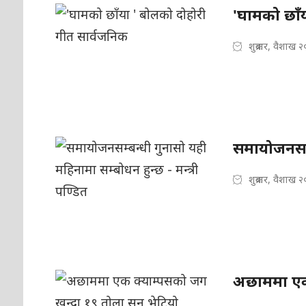
'घामको छाँ
शुक्रबार, वैशाख 
समायोजनसम्ब
शुक्रबार, वैशाख 
अछाममा एक 