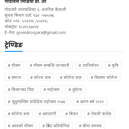
गोदावरी मिडिया प्रा. ली
गोदावरी नगरपालिका २, अत्तरिया कैलाली
सुचना बिभाग दर्ता: ९३४ -०७५/७६
फोन: ०९१- ५५१२११ ,५५१२१८
मोबाईल: ९८४१८६७२१४
ई–मेल:
govindrosyara@gmail.com
ट्रेण्डिङ
# मौसम
# मौसम सम्बन्धि जानकारी
# उपनिर्वाचन
# कृषि
# समाज
# कोरना त्रास
# कोरोना त्रास
# विश्वमा कोरोना
# किसानका पिडा
# महोत्सव
# दुर्घटना
# ‘सुदुरपश्चिम प्रादेशिक महोत्सव २०७६ ’
# भ्रमण बर्ष २०२०
# कोरोना त्रास
# आगलागी
# बिचार
# नेपाली कांग्रेस
# आजको मौसम
# क्रिकेट प्रतियोगिता
# सीमा समस्या