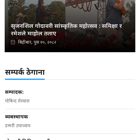
सृजनशिल गोदावरी सांस्कृतिक महोत्सव : समिक्षा र
रमेशले माहोल तताए
बिहीबार, पुस १०, २०८२
सम्पर्क ठेगाना
सम्पादक:
गोबिन्द रोस्यारा
ब्यबस्थापक
डम्मरी उपाध्याय