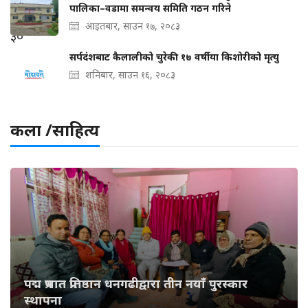
पालिका–वडामा समन्वय समिति गठन गरिने
आइतबार, साउन १७, २०८३
सर्पदंशबाट कैलालीको चुरेकी १७ वर्षीया किशोरीको मृत्यु
शनिबार, साउन १६, २०८३
कला /साहित्य
पद्म प्रभात प्रतिष्ठान धनगढीद्वारा तीन नयाँ पुरस्कार
स्थापना