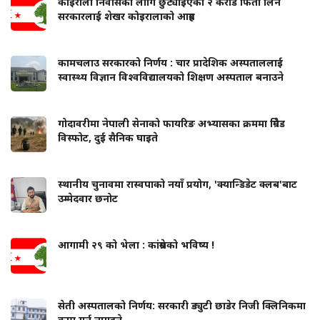
कोइराला निवासका लागि छुट्याइएको २ करोड फिर्ता लिन
सरकारलाई शेखर कोइरालाको आग्रह
कामचलाउ सरकारको निर्णय : चार प्रादेशिक अस्पताललाई
स्वास्थ्य विज्ञान विश्वविद्यालयको शिक्षण अस्पताल बनाउने
गोदावरीमा नेपाली सेनाको फायरिङ अभ्यासका क्रममा ग्रिनेड
विस्फोट, दुई सैनिक घाइते
स्थानीय चुनावमा रास्वपाको नयाँ प्रयोग, 'क्यान्डिडेट क्लब'बाट
उम्मेदवार छनोट
आगामी २९ को भेला : कांग्रेसको भविष्य !
सेती अस्पतालको निर्णय: सरकारी ड्युटी छाडेर निजी क्लिनिकमा
काम गर्न नपाइने