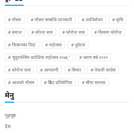
# मौसम
# मौसम सम्बन्धि जानकारी
# उपनिर्वाचन
# कृषि
# समाज
# कोरना त्रास
# कोरोना त्रास
# विश्वमा कोरोना
# किसानका पिडा
# महोत्सव
# दुर्घटना
# ‘सुदुरपश्चिम प्रादेशिक महोत्सव २०७६ ’
# भ्रमण बर्ष २०२०
# कोरोना त्रास
# आगलागी
# बिचार
# नेपाली कांग्रेस
# आजको मौसम
# क्रिकेट प्रतियोगिता
# सीमा समस्या
मेनु
गृहपृष्ठ
देश