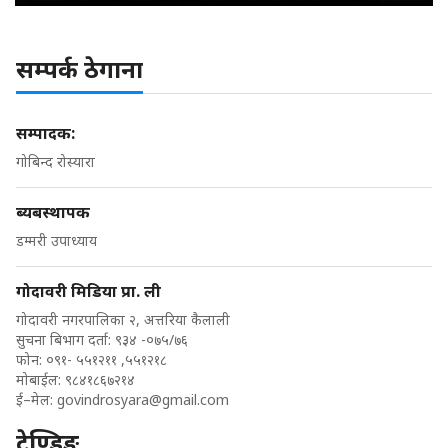
सम्पर्क ठेगाना
सम्पादक:
गोबिन्द रोस्यारा
ब्यबस्थापक
डम्मरी उपाध्याय
गोदावरी मिडिया प्रा. ली
गोदावरी नगरपालिका २, अत्तरिया कैलाली
सुचना बिभाग दर्ता: ९३४ -०७५/७६
फोन: ०९१- ५५१२११ ,५५१२१८
मोबाईल: ९८४१८६७२१४
ई–मेल:
govindrosyara@gmail.com
ट्रेण्डिङ