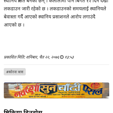
स्थानिय त्रसित बनेका छन् । कैलालीमा पनि बिगत १२ दिन देखी
लकडाउन जारी रहेको छ । लकडाउनको समयलाई स्थानियले
बेवास्ता गर्दै आएको स्थानिय प्रसाशनले आरोप लगाउंदै
आएको छ ।
प्रकाशित मिति: शनिबार, चैत २२, २०७६
१३:५३
#कोरना त्रास
प्रतिक्रिया दिनुहोस्