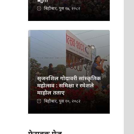
बिहीबार, पुस १७, २०८२
सृजनशिल गोदावरी सांस्कृतिक
महोत्सव : समिक्षा र रमेशले
माहोल तताए
बिहीबार, पुस १०, २०८२
फेसबुक पेज