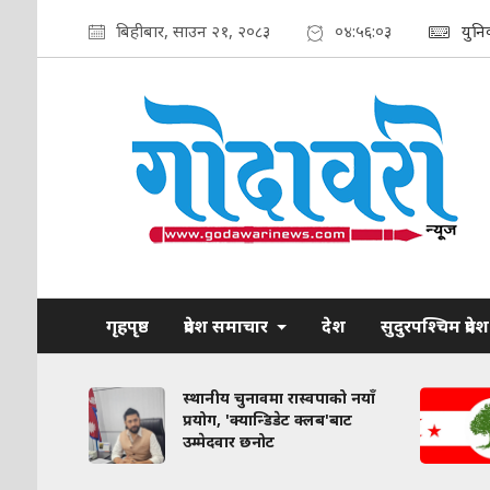
बिहीबार, साउन २१, २०८३
०४:५६:०४
युन
गृहपृष्ठ
प्रदेश समाचार
देश
सुदुरपश्चिम प्रदेश
समा तारा
स्थानीय चुनावमा रास्वपाको नयाँ
ाँ
प्रयोग, 'क्यान्डिडेट क्लब'बाट
उम्मेदवार छनोट