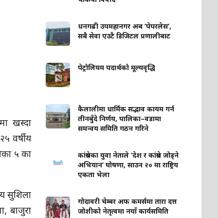
धनगढी उपमहानगर अब ‘पेपरलेस’,
सबै सेवा एउटै डिजिटल प्रणालीबाट
पेट्रोलियम पदार्थको मूल्यवृद्धि
कैलालीमा धार्मिक सद्भाव कायम गर्न
तीनबुँदे निर्णय, पालिका–वडामा
मा खस्दा
समन्वय समिति गठन गरिने
२५ वर्षीय
लिका ५ का
कांग्रेसका युवा नेताले ‘देश र कांग्रेस जोड्ने
अभियान’ घोषणा, साउन २० मा राष्ट्रिय
एकता भेला
ीय सुशिला
गोदावरी चेम्बर अफ कमर्समा तारा दत्त
मा, बाजुरा
जोशीको नेतृत्वमा नयाँ कार्यसमिति