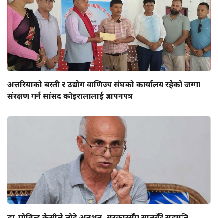
अत्तरियाको बस्ती र उद्योग वाणिज्य संघको कार्यालय रहेको जग्गा
संरक्षण गर्न सांसद कोइरालालाई ज्ञापनपत्र
डा. गोविन्द केसीले तोडे अनशन, सरकारसँग सातबुँदे सहमति