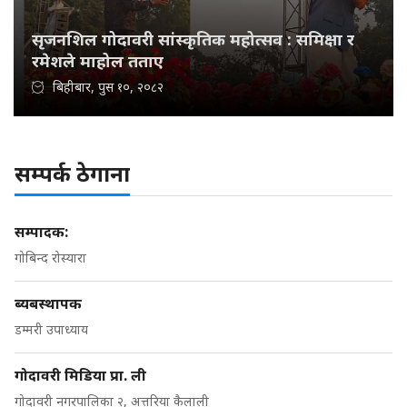
सृजनशिल गोदावरी सांस्कृतिक महोत्सव : समिक्षा र
रमेशले माहोल तताए
बिहीबार, पुस १०, २०८२
सम्पर्क ठेगाना
सम्पादक:
गोबिन्द रोस्यारा
ब्यबस्थापक
डम्मरी उपाध्याय
गोदावरी मिडिया प्रा. ली
गोदावरी नगरपालिका २, अत्तरिया कैलाली