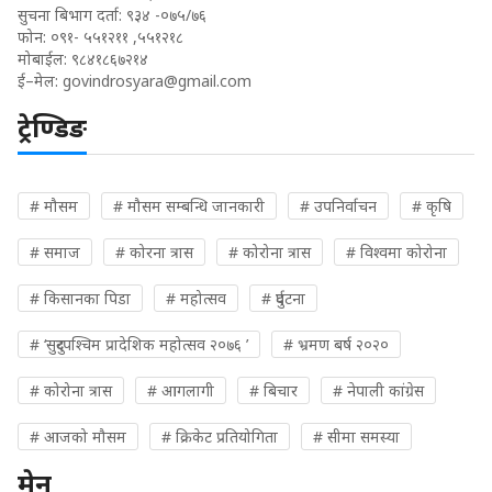
सुचना बिभाग दर्ता: ९३४ -०७५/७६
फोन: ०९१- ५५१२११ ,५५१२१८
मोबाईल: ९८४१८६७२१४
ई–मेल:
govindrosyara@gmail.com
ट्रेण्डिङ
# मौसम
# मौसम सम्बन्धि जानकारी
# उपनिर्वाचन
# कृषि
# समाज
# कोरना त्रास
# कोरोना त्रास
# विश्वमा कोरोना
# किसानका पिडा
# महोत्सव
# दुर्घटना
# ‘सुदुरपश्चिम प्रादेशिक महोत्सव २०७६ ’
# भ्रमण बर्ष २०२०
# कोरोना त्रास
# आगलागी
# बिचार
# नेपाली कांग्रेस
# आजको मौसम
# क्रिकेट प्रतियोगिता
# सीमा समस्या
मेनु