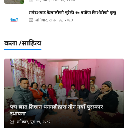
सर्पदंशबाट कैलालीको चुरेकी १७ वर्षीया किशोरीको मृत्यु
शनिबार, साउन १६, २०८३
कला /साहित्य
पद्म प्रभात प्रतिष्ठान धनगढीद्वारा तीन नयाँ पुरस्कार
स्थापना
शनिबार, पुस १९, २०८२