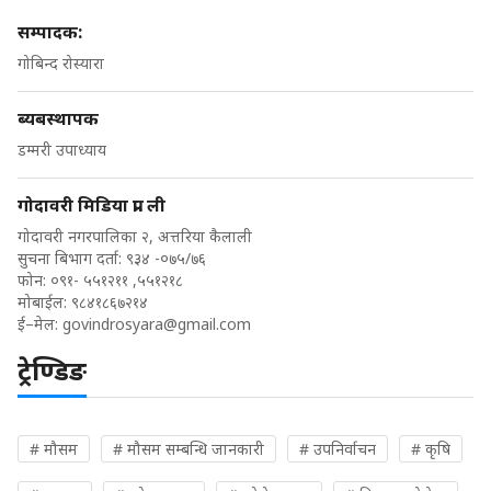
सम्पादक:
गोबिन्द रोस्यारा
ब्यबस्थापक
डम्मरी उपाध्याय
गोदावरी मिडिया प्रा. ली
गोदावरी नगरपालिका २, अत्तरिया कैलाली
सुचना बिभाग दर्ता: ९३४ -०७५/७६
फोन: ०९१- ५५१२११ ,५५१२१८
मोबाईल: ९८४१८६७२१४
ई–मेल:
govindrosyara@gmail.com
ट्रेण्डिङ
# मौसम
# मौसम सम्बन्धि जानकारी
# उपनिर्वाचन
# कृषि