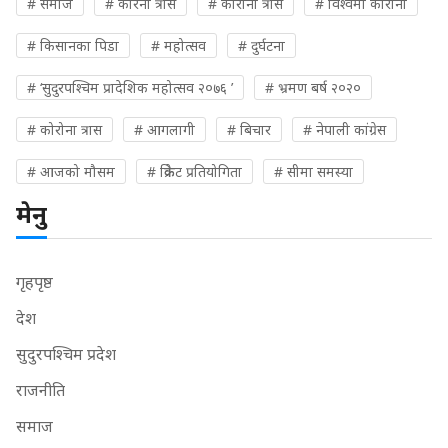
# समाज
# कोरना त्रास
# कोरोना त्रास
# विश्वमा कोरोना
# किसानका पिडा
# महोत्सव
# दुर्घटना
# ‘सुदुरपश्चिम प्रादेशिक महोत्सव २०७६ ’
# भ्रमण बर्ष २०२०
# कोरोना त्रास
# आगलागी
# बिचार
# नेपाली कांग्रेस
# आजको मौसम
# क्रिकेट प्रतियोगिता
# सीमा समस्या
मेनु
गृहपृष्ठ
देश
सुदुरपश्चिम प्रदेश
राजनीति
समाज