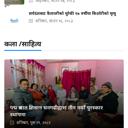
आइतबार, साउन १७, २०८३
सर्पदंशबाट कैलालीको चुरेकी १७ वर्षीया किशोरीको मृत्यु
शनिबार, साउन १६, २०८३
कला /साहित्य
पद्म प्रभात प्रतिष्ठान धनगढीद्वारा तीन नयाँ पुरस्कार
स्थापना
शनिबार, पुस १९, २०८२