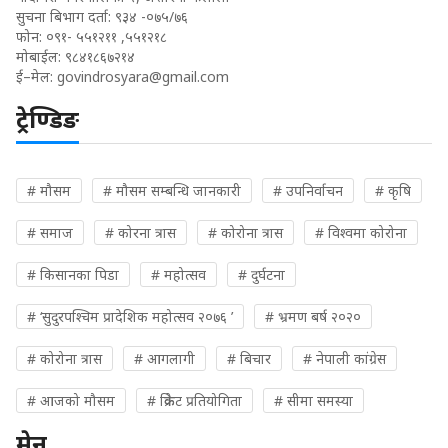
सुचना बिभाग दर्ता: ९३४ -०७५/७६
फोन: ०९१- ५५१२११ ,५५१२१८
मोबाईल: ९८४१८६७२१४
ई–मेल:
govindrosyara@gmail.com
ट्रेण्डिङ
# मौसम
# मौसम सम्बन्धि जानकारी
# उपनिर्वाचन
# कृषि
# समाज
# कोरना त्रास
# कोरोना त्रास
# विश्वमा कोरोना
# किसानका पिडा
# महोत्सव
# दुर्घटना
# ‘सुदुरपश्चिम प्रादेशिक महोत्सव २०७६ ’
# भ्रमण बर्ष २०२०
# कोरोना त्रास
# आगलागी
# बिचार
# नेपाली कांग्रेस
# आजको मौसम
# क्रिकेट प्रतियोगिता
# सीमा समस्या
मेनु