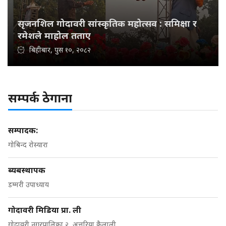
सृजनशिल गोदावरी सांस्कृतिक महोत्सव : समिक्षा र
रमेशले माहोल तताए
बिहीबार, पुस १०, २०८२
सम्पर्क ठेगाना
सम्पादक:
गोबिन्द रोस्यारा
ब्यबस्थापक
डम्मरी उपाध्याय
गोदावरी मिडिया प्रा. ली
गोदावरी नगरपालिका २, अत्तरिया कैलाली