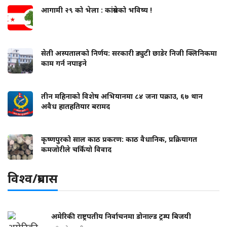
आगामी २९ को भेला : कांग्रेसको भविष्य !
सेती अस्पतालको निर्णय: सरकारी ड्युटी छाडेर निजी क्लिनिकमा
काम गर्न नपाइने
तीन महिनाको विशेष अभियानमा ८४ जना पक्राउ, ६७ थान
अवैध हातहतियार बरामद
कृष्णपुरको साल काठ प्रकरण: काठ वैधानिक, प्रक्रियागत
कमजोरीले चर्कियो विवाद
विश्व/प्रबास
अमेरिकी राष्ट्रपतीय निर्वाचनमा डोनाल्ड ट्रम्प बिजयी