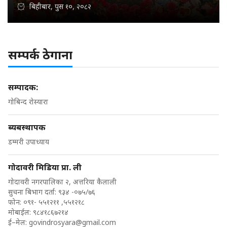
बिहीबार, पुस १०, २०८२
सम्पर्क ठेगाना
सम्पादक:
गोबिन्द रोस्यारा
ब्यबस्थापक
डम्मरी उपाध्याय
गोदावरी मिडिया प्रा. ली
गोदावरी नगरपालिका २, अत्तरिया कैलाली
सुचना बिभाग दर्ता: ९३४ -०७५/७६
फोन: ०९१- ५५१२११ ,५५१२१८
मोबाईल: ९८४१८६७२१४
ई–मेल:
govindrosyara@gmail.com