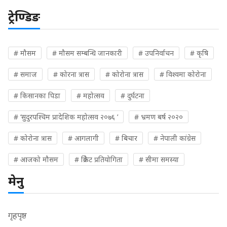
ट्रेण्डिङ
# मौसम
# मौसम सम्बन्धि जानकारी
# उपनिर्वाचन
# कृषि
# समाज
# कोरना त्रास
# कोरोना त्रास
# विश्वमा कोरोना
# किसानका पिडा
# महोत्सव
# दुर्घटना
# ‘सुदुरपश्चिम प्रादेशिक महोत्सव २०७६ ’
# भ्रमण बर्ष २०२०
# कोरोना त्रास
# आगलागी
# बिचार
# नेपाली कांग्रेस
# आजको मौसम
# क्रिकेट प्रतियोगिता
# सीमा समस्या
मेनु
गृहपृष्ठ