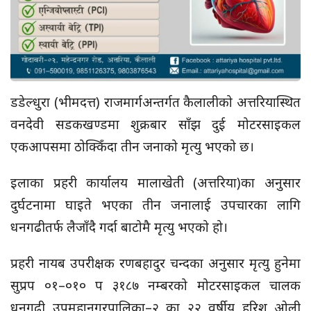
डडेल्धुरा (भीमदत्त) राजमार्गअन्तर्गत कैलालीको अत्तरियास्थित
वनदेवी सडकखण्डमा शुक्रबार साँझ दुई मोटरसाइकल
एकआपसमा ठोक्किँदा तीन जनाको मृत्यु भएको छ।
इलाका प्रहरी कार्यालय मालाखेती (अत्तरिया)का अनुसार
दुर्घटनामा घाइते भएका तीन जनालाई उपचारका लागि
धनगढीतर्फ लैजाँदै गर्दा बाटोमै मृत्यु भएको हो।
प्रहरी नायब उपरीक्षक रणबहादुर चन्दका अनुसार मृत्यु हुनेमा
सुप्रप ०१–०१० प ३१८७ नम्बरको मोटरसाइकल चालक
धनगढी उपमहानगरपालिका–२ का २२ वर्षीय हरिश ओली