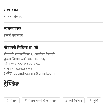
सम्पादक:
गोबिन्द रोस्यारा
ब्यबस्थापक
डम्मरी उपाध्याय
गोदावरी मिडिया प्रा. ली
गोदावरी नगरपालिका २, अत्तरिया कैलाली
सुचना बिभाग दर्ता: ९३४ -०७५/७६
फोन: ०९१- ५५१२११ ,५५१२१८
मोबाईल: ९८४१८६७२१४
ई–मेल:
govindrosyara@gmail.com
ट्रेण्डिङ
# मौसम
# मौसम सम्बन्धि जानकारी
# उपनिर्वाचन
# कृषि