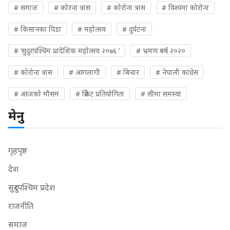
# समाज
# कोरना त्रास
# कोरोना त्रास
# विश्वमा कोरोना
# किसानका पिडा
# महोत्सव
# दुर्घटना
# ‘सुदुरपश्चिम प्रादेशिक महोत्सव २०७६ ’
# भ्रमण बर्ष २०२०
# कोरोना त्रास
# आगलागी
# बिचार
# नेपाली कांग्रेस
# आजको मौसम
# क्रिकेट प्रतियोगिता
# सीमा समस्या
मेनु
गृहपृष्ठ
देश
सुदुरपश्चिम प्रदेश
राजनीति
समाज