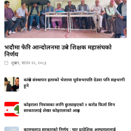
भदौमा फेरि आन्दोलनमा उत्रने शिक्षक महासंघको
निर्णय
शुक्रबार, साउन २२, २०८३
कांग्रेस संस्थापन इतरको भेलामा पूर्वसभापति देउवा पनि सहभागी
हुने
कोइराला निवासका लागि छुट्याइएको २ करोड फिर्ता लिन
सरकारलाई शेखर कोइरालाको आग्रह
कामचलाउ सरकारको निर्णय : चार प्रादेशिक अस्पताललाई