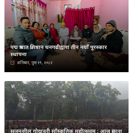
पद्म प्रभात प्रतिष्ठान धनगढीद्वारा तीन नयाँ पुरस्कार
स्थापना
शनिबार, पुस १९, २०८२
सृजनशील गोदावरी साँस्कृतिक महोत्सवम : आज प्रकाश