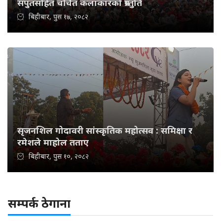
सपुतसहित चर्चित कलाकारको प्रस्तुति
बिहीबार, पुस १७, २०८२
सृजनशिल गोदावरी सांस्कृतिक महोत्सव : समिक्षा र
रमेशले माहोल तताए
बिहीबार, पुस १०, २०८२
सम्पर्क ठेगाना