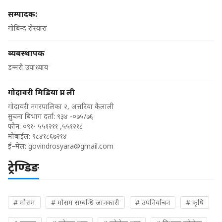
सम्पादक:
गोबिन्द रोस्यारा
ब्यबस्थापक
डम्मरी उपाध्याय
गोदावरी मिडिया प्रा. ली
गोदावरी नगरपालिका २, अत्तरिया कैलाली
सुचना बिभाग दर्ता: ९३४ -०७५/७६
फोन: ०९१- ५५१२११ ,५५१२१८
मोबाईल: ९८४१८६७२१४
ई–मेल:
govindrosyara@gmail.com
ट्रेण्डिङ
# मौसम
# मौसम सम्बन्धि जानकारी
# उपनिर्वाचन
# कृषि