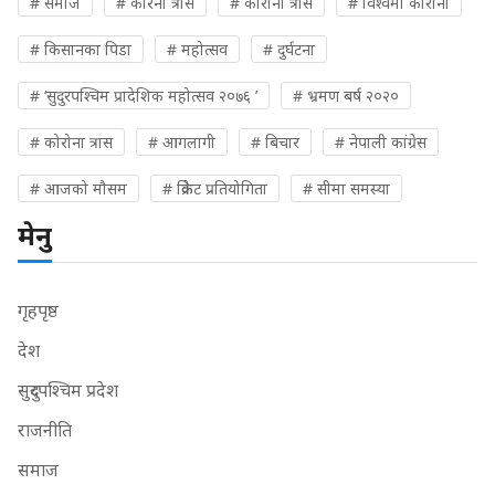
# समाज
# कोरना त्रास
# कोरोना त्रास
# विश्वमा कोरोना
# किसानका पिडा
# महोत्सव
# दुर्घटना
# ‘सुदुरपश्चिम प्रादेशिक महोत्सव २०७६ ’
# भ्रमण बर्ष २०२०
# कोरोना त्रास
# आगलागी
# बिचार
# नेपाली कांग्रेस
# आजको मौसम
# क्रिकेट प्रतियोगिता
# सीमा समस्या
मेनु
गृहपृष्ठ
देश
सुदुरपश्चिम प्रदेश
राजनीति
समाज