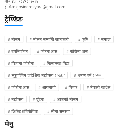
मोबाईल: ९८४१८६७२१४
ई–मेल:
govindrosyara@gmail.com
ट्रेण्डिङ
# मौसम
# मौसम सम्बन्धि जानकारी
# कृषि
# समाज
# उपनिर्वाचन
# कोरना त्रास
# कोरोना त्रास
# विश्वमा कोरोना
# किसानका पिडा
# ‘सुदुरपश्चिम प्रादेशिक महोत्सव २०७६ ’
# भ्रमण बर्ष २०२०
# कोरोना त्रास
# आगलागी
# बिचार
# नेपाली कांग्रेस
# महोत्सव
# दुर्घटना
# आजको मौसम
# क्रिकेट प्रतियोगिता
# सीमा समस्या
मेनु