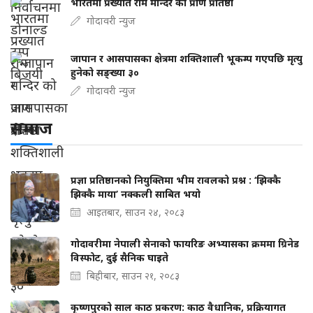
भारतमा प्रख्यात राम मन्दिर को प्राण प्रतिष्ठा
गोदावरी न्युज
जापान र आसपासका क्षेत्रमा शक्तिशाली भूकम्प गएपछि मृत्यु
हुनेको सङ्ख्या ३०
गोदावरी न्युज
समाज
प्रज्ञा प्रतिष्ठानको नियुक्तिमा भीम रावलको प्रश्न : ‘झिक्कै
झिक्कै माया’ नक्कली साबित भयो
आइतबार, साउन २४, २०८३
गोदावरीमा नेपाली सेनाको फायरिङ अभ्यासका क्रममा ग्रिनेड
विस्फोट, दुई सैनिक घाइते
बिहीबार, साउन २१, २०८३
कृष्णपुरको साल काठ प्रकरण: काठ वैधानिक, प्रक्रियागत