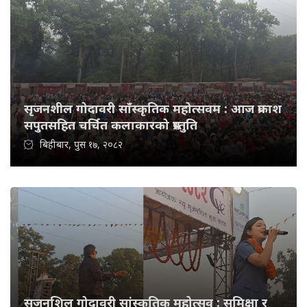
सृजनशील गोदावरी साँस्कृतिक महोत्सवम : आज प्रकाश
सपुतसहित चर्चित कलाकारको प्रस्तुति
बिहीबार, पुस १७, २०८२
सृजनशिल गोदावरी सांस्कृतिक महोत्सव : समिक्षा र