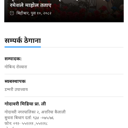
रमेशले माहोल तताए
बिहीबार, पुस १०, २०८२
सम्पर्क ठेगाना
सम्पादक:
गोबिन्द रोस्यारा
ब्यबस्थापक
डम्मरी उपाध्याय
गोदावरी मिडिया प्रा. ली
गोदावरी नगरपालिका २, अत्तरिया कैलाली
सुचना बिभाग दर्ता: ९३४ -०७५/७६
फोन: ०९१- ५५१२११ ,५५१२१८