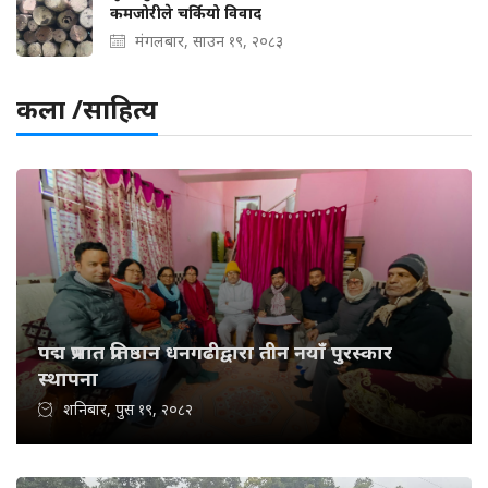
कमजोरीले चर्कियो विवाद
मंगलबार, साउन १९, २०८३
कला /साहित्य
पद्म प्रभात प्रतिष्ठान धनगढीद्वारा तीन नयाँ पुरस्कार
स्थापना
शनिबार, पुस १९, २०८२