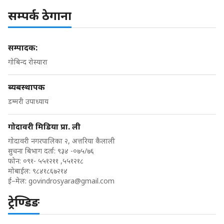
सम्पर्क ठेगाना
सम्पादक:
गोबिन्द रोस्यारा
ब्यबस्थापक
डम्मरी उपाध्याय
गोदावरी मिडिया प्रा. ली
गोदावरी नगरपालिका २, अत्तरिया कैलाली
सुचना बिभाग दर्ता: ९३४ -०७५/७६
फोन: ०९१- ५५१२११ ,५५१२१८
मोबाईल: ९८४१८६७२१४
ई–मेल:
govindrosyara@gmail.com
ट्रेण्डिङ