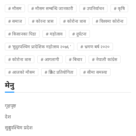
# मौसम
# मौसम सम्बन्धि जानकारी
# उपनिर्वाचन
# कृषि
# समाज
# कोरना त्रास
# कोरोना त्रास
# विश्वमा कोरोना
# किसानका पिडा
# महोत्सव
# दुर्घटना
# ‘सुदुरपश्चिम प्रादेशिक महोत्सव २०७६ ’
# भ्रमण बर्ष २०२०
# कोरोना त्रास
# आगलागी
# बिचार
# नेपाली कांग्रेस
# आजको मौसम
# क्रिकेट प्रतियोगिता
# सीमा समस्या
मेनु
गृहपृष्ठ
देश
सुदुरपश्चिम प्रदेश