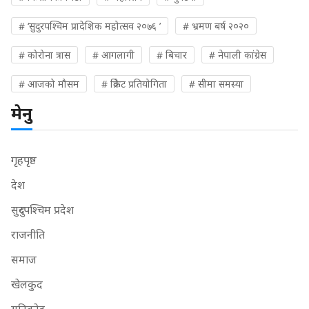
# ‘सुदुरपश्चिम प्रादेशिक महोत्सव २०७६ ’
# भ्रमण बर्ष २०२०
# कोरोना त्रास
# आगलागी
# बिचार
# नेपाली कांग्रेस
# आजको मौसम
# क्रिकेट प्रतियोगिता
# सीमा समस्या
मेनु
गृहपृष्ठ
देश
सुदुरपश्चिम प्रदेश
राजनीति
समाज
खेलकुद
युनिकोड