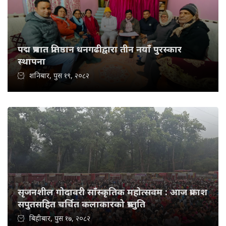
पद्म प्रभात प्रतिष्ठान धनगढीद्वारा तीन नयाँ पुरस्कार
स्थापना
शनिबार, पुस १९, २०८२
सृजनशील गोदावरी साँस्कृतिक महोत्सवम : आज प्रकाश
सपुतसहित चर्चित कलाकारको प्रस्तुति
बिहीबार, पुस १७, २०८२