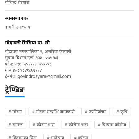
गोबिन्द रोस्यारा
ब्यबस्थापक
डम्मरी उपाध्याय
गोदावरी मिडिया प्रा. ली
गोदावरी नगरपालिका २, अत्तरिया कैलाली
सुचना बिभाग दर्ता: ९३४ -०७५/७६
फोन: ०९१- ५५१२११ ,५५१२१८
मोबाईल: ९८४१८६७२१४
ई–मेल:
govindrosyara@gmail.com
ट्रेण्डिङ
# मौसम
# मौसम सम्बन्धि जानकारी
# उपनिर्वाचन
# कृषि
# समाज
# कोरना त्रास
# कोरोना त्रास
# विश्वमा कोरोना
# किसानका पिडा
# महोत्सव
# दुर्घटना