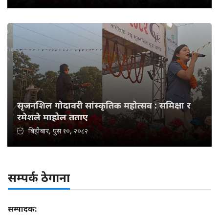
सृजनशिल गोदावरी सांस्कृतिक महोत्सव : समिक्षा र
रमेशले माहोल तताए
बिहीबार, पुस १०, २०८२
सम्पर्क ठेगाना
सम्पादक: