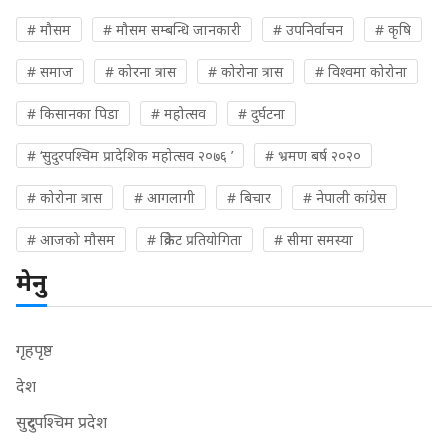
# मौसम
# मौसम सम्बन्धि जानकारी
# उपनिर्वाचन
# कृषि
# समाज
# कोरना त्रास
# कोरोना त्रास
# विश्वमा कोरोना
# किसानका पिडा
# महोत्सव
# दुर्घटना
# ‘सुदुरपश्चिम प्रादेशिक महोत्सव २०७६ ’
# भ्रमण बर्ष २०२०
# कोरोना त्रास
# आगलागी
# बिचार
# नेपाली कांग्रेस
# आजको मौसम
# क्रिकेट प्रतियोगिता
# सीमा समस्या
मेनु
गृहपृष्ठ
देश
सुदुरपश्चिम प्रदेश