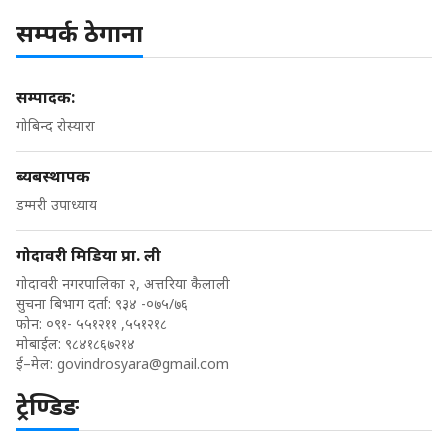
सम्पर्क ठेगाना
सम्पादक:
गोबिन्द रोस्यारा
ब्यबस्थापक
डम्मरी उपाध्याय
गोदावरी मिडिया प्रा. ली
गोदावरी नगरपालिका २, अत्तरिया कैलाली
सुचना बिभाग दर्ता: ९३४ -०७५/७६
फोन: ०९१- ५५१२११ ,५५१२१८
मोबाईल: ९८४१८६७२१४
ई–मेल:
govindrosyara@gmail.com
ट्रेण्डिङ