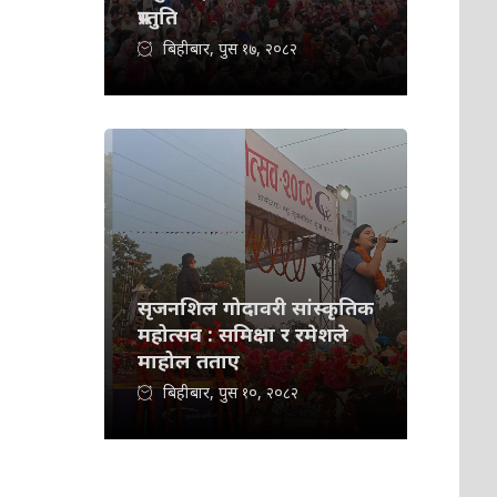
प्रस्तुति
बिहीबार, पुस १७, २०८२
सृजनशिल गोदावरी सांस्कृतिक
महोत्सव : समिक्षा र रमेशले
माहोल तताए
बिहीबार, पुस १०, २०८२