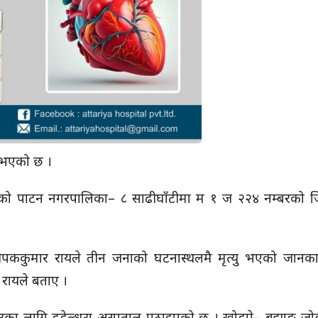
यु भएको छ ।
लाको पाटन नगरपालिका– ८ साढीघाँटीमा म १ ज २२४ नम्बरको जिप
क दीपककुमार रायले तीन जनाको घटनास्थलमै मृत्यु भएको जानका
रायले बताए ।
का लागि डडेल्धुरा अस्पताल पठाइएको छ । खोड्पे– बझाङ जोड