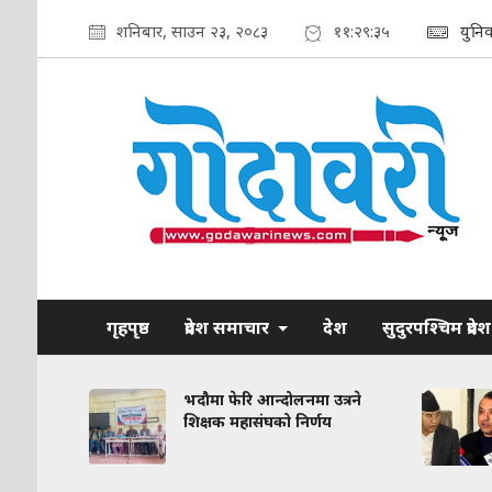
शनिबार, साउन २३, २०८३
११:२९:३६
युनि
गृहपृष्ठ
प्रदेश समाचार
देश
सुदुरपश्चिम प्रदेश
रकरण:
भदौमा फेरि आन्दोलनमा उत्रने
त
शिक्षक महासंघको निर्णय
द