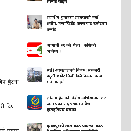
सैनिक घाइते
स्थानीय चुनावमा रास्वपाको नयाँ
प्रयोग, 'क्यान्डिडेट क्लब'बाट उम्मेदवार
छनोट
आगामी २९ को भेला : कांग्रेसको
भविष्य !
सेती अस्पतालको निर्णय: सरकारी
ड्युटी छाडेर निजी क्लिनिकमा काम
 दुर्घटना
गर्न नपाइने
तीन महिनाको विशेष अभियानमा ८४
जना पक्राउ, ६७ थान अवैध
री दिए ।
हातहतियार बरामद
कृष्णपुरको साल काठ प्रकरण: काठ
्ने सडमा